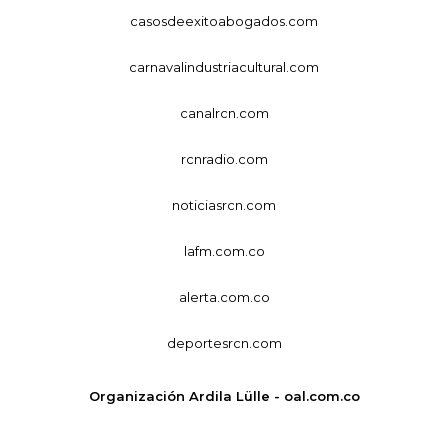
casosdeexitoabogados.com
carnavalindustriacultural.com
canalrcn.com
rcnradio.com
noticiasrcn.com
lafm.com.co
alerta.com.co
deportesrcn.com
Organización Ardila Lülle - oal.com.co