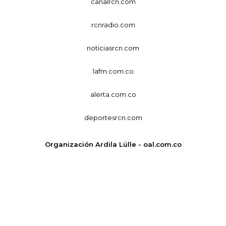
canalrcn.com
rcnradio.com
noticiasrcn.com
lafm.com.co
alerta.com.co
deportesrcn.com
Organización Ardila Lülle - oal.com.co