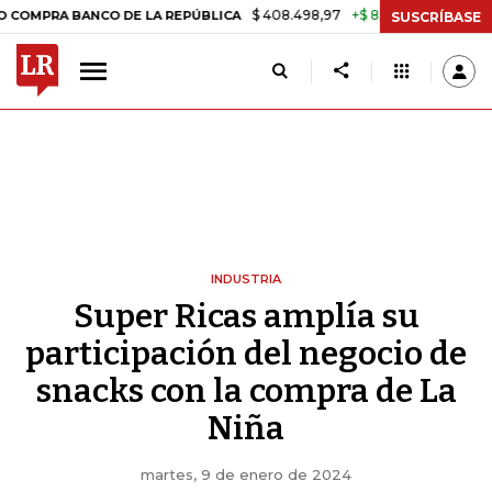
$ 408.498,97
+$ 8.753,81
+2,19%
PRA BANCO DE LA REPÚBLICA
TA
SUSCRÍBASE
INDUSTRIA
Super Ricas amplía su
participación del negocio de
snacks con la compra de La
Niña
martes, 9 de enero de 2024