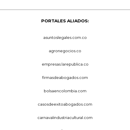
PORTALES ALIADOS:
asuntoslegales.com.co
agronegocios.co
empresas.larepublica.co
firmasdeabogados.com
bolsaencolombia.com
casosdeexitoabogados.com
carnavalindustriacultural.com