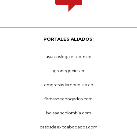
PORTALES ALIADOS:
asuntoslegales.com.co
agronegocios.co
empresas.larepublica.co
firmasdeabogados.com
bolsaencolombia.com
casosdeexitoabogados.com