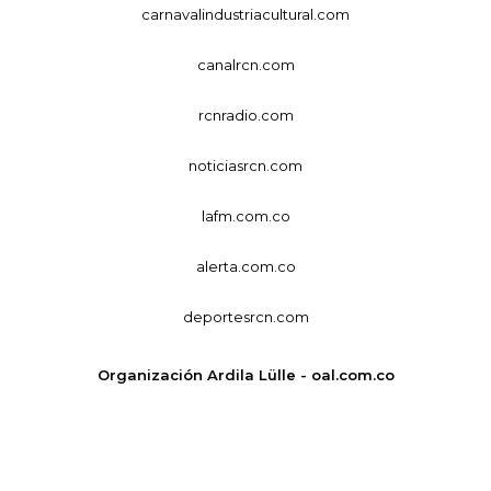
carnavalindustriacultural.com
canalrcn.com
rcnradio.com
noticiasrcn.com
lafm.com.co
alerta.com.co
deportesrcn.com
Organización Ardila Lülle - oal.com.co