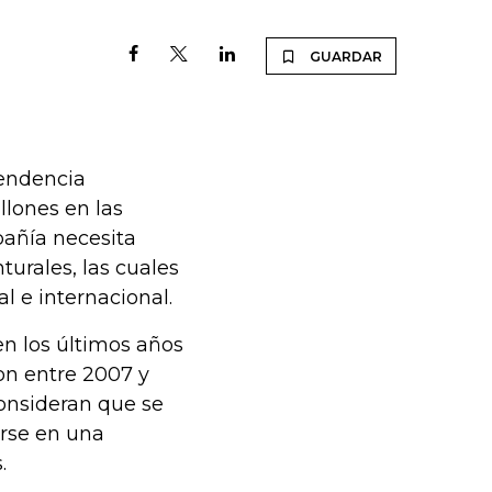
GUARDAR
tendencia
lones en las
pañía necesita
urales, las cuales
l e internacional.
en los últimos años
ron entre 2007 y
consideran que se
arse en una
.