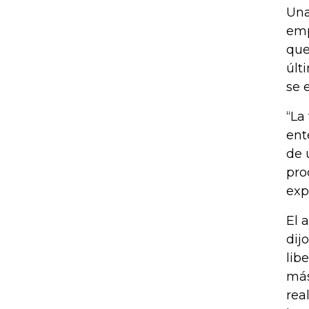
Una
emp
que
últ
se 
“La
ent
de 
pro
exp
El 
dij
lib
más
rea