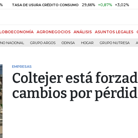
29,66%
+0,87%
+3,02%
10
SA DE USURA CRÉDITO CONSUMO
DTF
LOBOECONOMÍA
AGRONEGOCIOS
ANÁLISIS
ASUNTOS LEGALES
RNO NACIONAL
GRUPO ARGOS
ODINSA
HOGAR
GRUPO NUTRESA
A
EMPRESAS
Coltejer está forza
cambios por pérdid