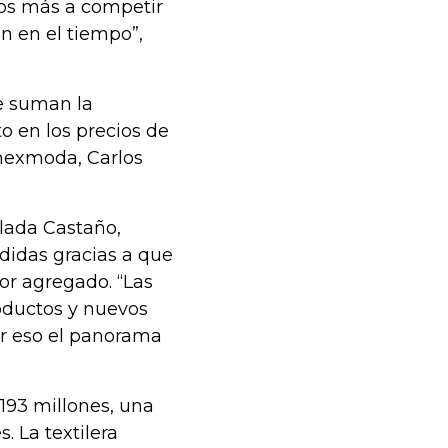
dos más a competir
en en el tiempo”,
se suman la
o en los precios de
Inexmoda, Carlos
alada Castaño,
didas gracias a que
or agregado. “Las
oductos y nuevos
or eso el panorama
.193 millones, una
s. La textilera