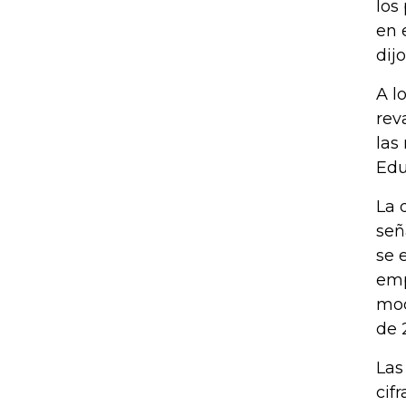
los
en 
dijo
A l
rev
las
Edu
La 
señ
se 
emp
mod
de 
Las
cif