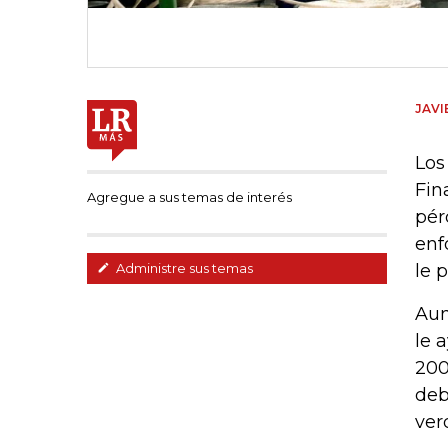
JAVI
Los
Fin
Agregue a sus temas de interés
pér
enf
le 
Administre sus temas
Aun
le 
200
deb
ver