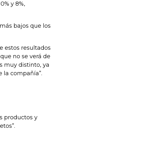
10% y 8%,
 más bajos que los
ue estos resultados
nque no se verá de
es muy distinto, ya
de la compañía”.
s productos y
etos”.