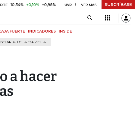
SUSCRÍBASE
,34%
+0,10%
+0,98%
$ 416,91
+$ 0,05
+0,01%
US
UVR
VER MÁS
BITCOIN
CAJA FUERTE
INDICADORES
INSIDE
BELARDO DE LA ESPRIELLA
do a hacer
as