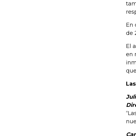
tam
res
En 
de 
El 
en 
inm
que
Las
Jul
Dir
“La
nue
Car