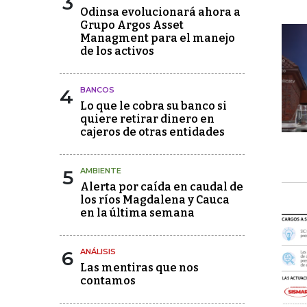
3
Odinsa evolucionará ahora a
Grupo Argos Asset
Managment para el manejo
de los activos
4
BANCOS
Lo que le cobra su banco si
quiere retirar dinero en
cajeros de otras entidades
5
AMBIENTE
Alerta por caída en caudal de
los ríos Magdalena y Cauca
en la última semana
6
ANÁLISIS
Las mentiras que nos
contamos