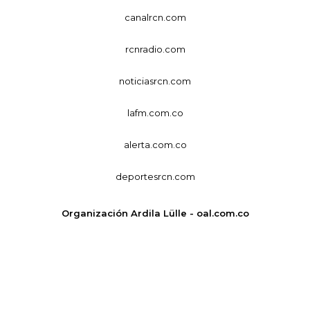
canalrcn.com
rcnradio.com
noticiasrcn.com
lafm.com.co
alerta.com.co
deportesrcn.com
Organización Ardila Lülle - oal.com.co