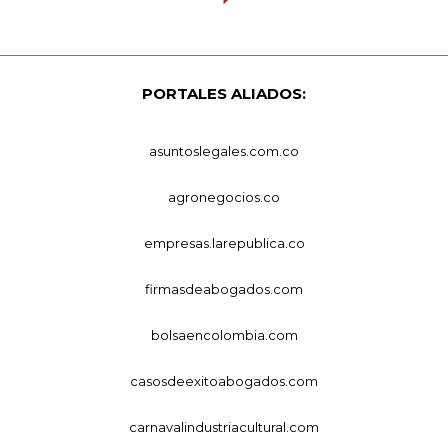
PORTALES ALIADOS:
asuntoslegales.com.co
agronegocios.co
empresas.larepublica.co
firmasdeabogados.com
bolsaencolombia.com
casosdeexitoabogados.com
carnavalindustriacultural.com