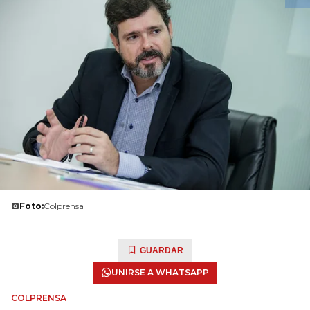
Foto:
Colprensa
GUARDAR
UNIRSE A WHATSAPP
COLPRENSA