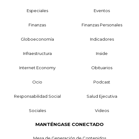
Especiales
Eventos
Finanzas
Finanzas Personales
Globoeconomía
Indicadores
Infraestructura
Inside
Internet Economy
Obituarios
Ocio
Podcast
Responsabilidad Social
Salud Ejecutiva
Sociales
Videos
MANTÉNGASE CONECTADO
Mesa de Generación de Contenidos