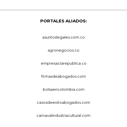
PORTALES ALIADOS:
asuntoslegales.com.co
agronegocios.co
empresas.larepublica.co
firmasdeabogados.com
bolsaencolombia.com
casosdeexitoabogados.com
carnavalindustriacultural.com