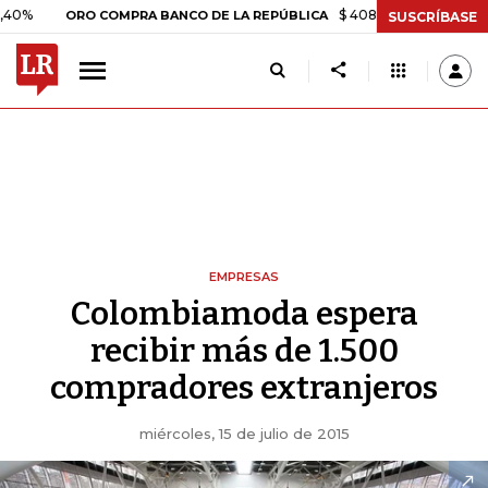
$ 408.498,97
+$ 8.753,81
+
ORO COMPRA BANCO DE LA REPÚBLICA
SUSCRÍBASE
EMPRESAS
Colombiamoda espera
recibir más de 1.500
compradores extranjeros
miércoles, 15 de julio de 2015