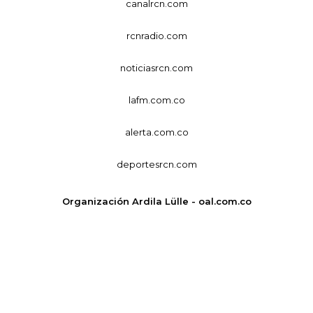
canalrcn.com
rcnradio.com
noticiasrcn.com
lafm.com.co
alerta.com.co
deportesrcn.com
Organización Ardila Lülle - oal.com.co