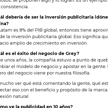
ciosos, se proponen algo y lo logran. Es un ejemplo
 consistencia.
ál debería de ser la inversión publicitaria idó
ina?
Latam es 8% del PIB global, entonces tiene apro
de la inversión publicitaria global. Eso significa q
acio amplio de crecimiento en inversión.
ál es el éxito del negocio de Grey?
e unos años, la compañía estuvo a punto de queb
biar el modelo de negocio y apostar en la gente.
ero del negocio viene por nuestra filosofía.
mucho ver qué está comentando la gente, qué está
ectar eso con el beneficio y propósito de la marc
exión natural.
mo ve la publicidad en 10 años?