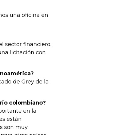
os una oficina en
 sector financiero.
a licitación con
inoamérica?
ado de Grey de la
ario colombiano?
ortante en la
es están
os son muy