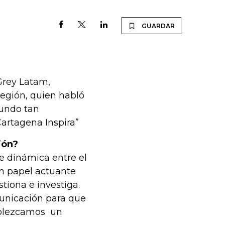
GUARDAR
Grey Latam,
región, quien habló
mundo tan
artagena Inspira”
ión?
de dinámica entre el
un papel actuante
tiona e investiga.
municación para que
ablezcamos un