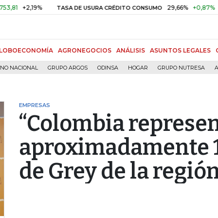
+2,19%
29,66%
+0,87%
+3,02%
TASA DE USURA CRÉDITO CONSUMO
LOBOECONOMÍA
AGRONEGOCIOS
ANÁLISIS
ASUNTOS LEGALES
RNO NACIONAL
GRUPO ARGOS
ODINSA
HOGAR
GRUPO NUTRESA
A
EMPRESAS
“Colombia represe
aproximadamente 
de Grey de la regió