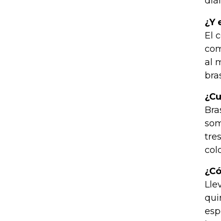
diá
¿Y 
El 
com
al 
bra
¿Cu
Bra
som
tre
col
¿Có
Lle
qui
esp