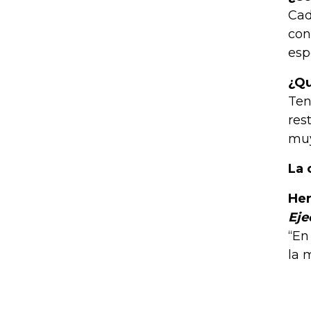
Cad
con
esp
¿Qu
Ten
res
muy
La 
Her
Eje
“En
la 