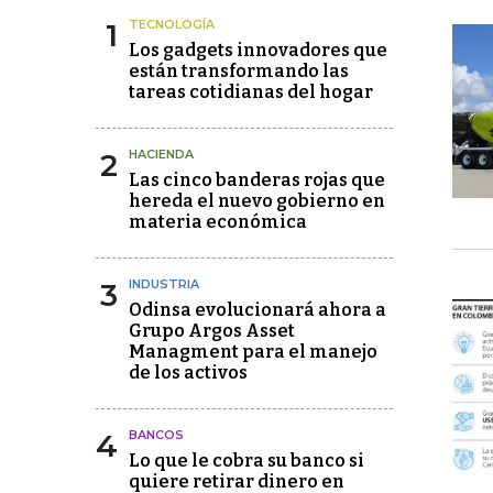
1
TECNOLOGÍA
Los gadgets innovadores que
están transformando las
tareas cotidianas del hogar
2
HACIENDA
Las cinco banderas rojas que
hereda el nuevo gobierno en
materia económica
3
INDUSTRIA
Odinsa evolucionará ahora a
Grupo Argos Asset
Managment para el manejo
de los activos
4
BANCOS
Lo que le cobra su banco si
quiere retirar dinero en