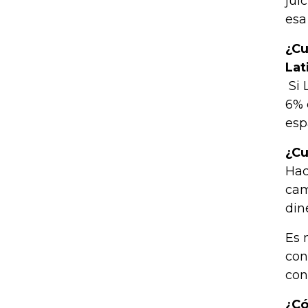
jui
esa
¿Cu
Lat
Si 
6% 
esp
¿Cu
Hac
cam
din
Es 
con
con
¿Có