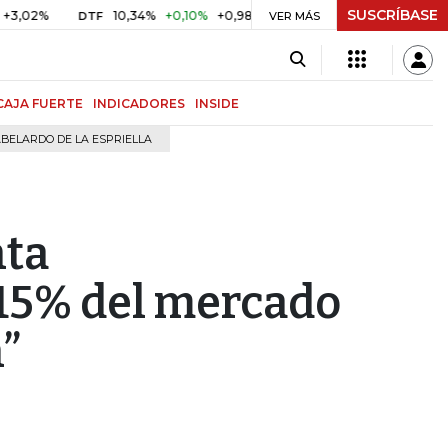
SUSCRÍBASE
10,34%
+0,10%
+0,98%
$ 416,91
+$ 0,05
+0,01%
DTF
UVR
VER MÁS
CAJA FUERTE
INDICADORES
INSIDE
BELARDO DE LA ESPRIELLA
nta
15% del mercado
n”