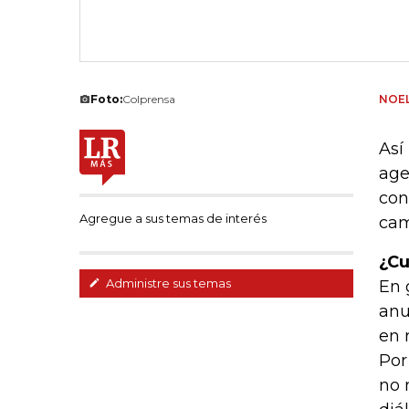
Foto:
Colprensa
NOEL
Así
age
con
Agregue a sus temas de interés
cam
¿Cu
Administre sus temas
En 
anu
en 
Por
no 