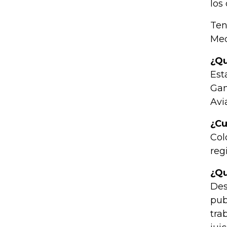
los
Ten
Med
¿Qu
Est
Gan
Avi
¿Cu
Col
reg
¿Qu
Des
pub
tra