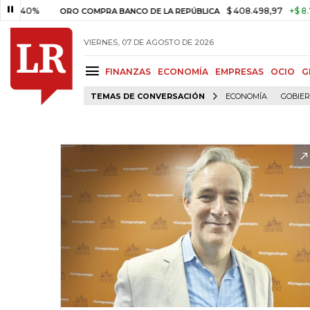
%
$ 408.498,97
+$ 8.753,81
ORO COMPRA BANCO DE LA REPÚBLICA
VIERNES, 07 DE AGOSTO DE 2026
FINANZAS
ECONOMÍA
EMPRESAS
OCIO
G
TEMAS DE CONVERSACIÓN
ECONOMÍA
GOBIE