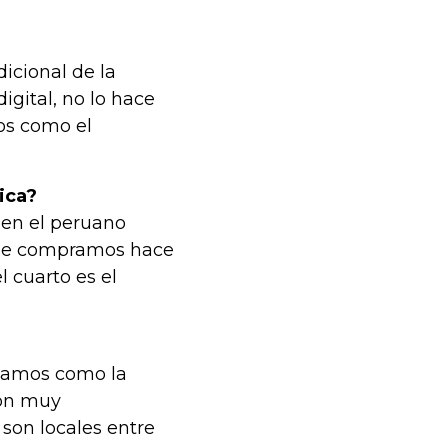
icional de la
igital, no lo hace
os como el
ica?
 en el peruano
rque compramos hace
 cuarto es el
camos como la
ión muy
 son locales entre