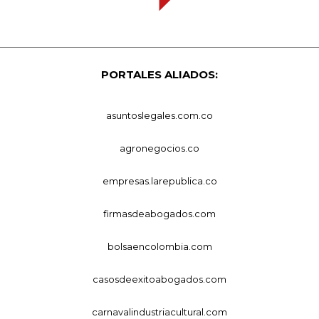
PORTALES ALIADOS:
asuntoslegales.com.co
agronegocios.co
empresas.larepublica.co
firmasdeabogados.com
bolsaencolombia.com
casosdeexitoabogados.com
carnavalindustriacultural.com