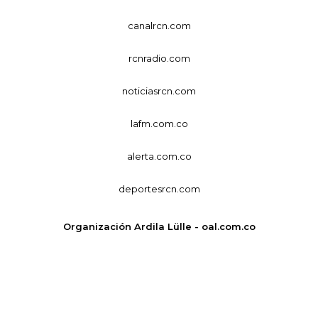
canalrcn.com
rcnradio.com
noticiasrcn.com
lafm.com.co
alerta.com.co
deportesrcn.com
Organización Ardila Lülle - oal.com.co