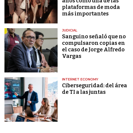
años como una de las
plataformas de moda
más importantes
JUDICIAL
Sanguino señaló que no
compulsaron copias en
el caso de Jorge Alfredo
Vargas
INTERNET ECONOMY
Ciberseguridad: del área
de TI a las juntas