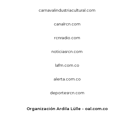
carnavalindustriacultural.com
canalrcn.com
rcnradio.com
noticiasrcn.com
lafm.com.co
alerta.com.co
deportesrcn.com
Organización Ardila Lülle - oal.com.co