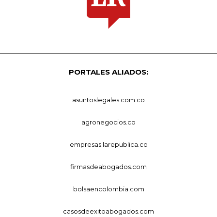
PORTALES ALIADOS:
asuntoslegales.com.co
agronegocios.co
empresas.larepublica.co
firmasdeabogados.com
bolsaencolombia.com
casosdeexitoabogados.com