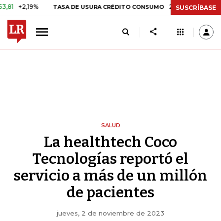
,19%
29,66%
+0,87%
+3,02%
TASA DE USURA CRÉDITO CONSUMO
SUSCRÍBASE
SALUD
La healthtech Coco
Tecnologías reportó el
servicio a más de un millón
de pacientes
jueves, 2 de noviembre de 2023