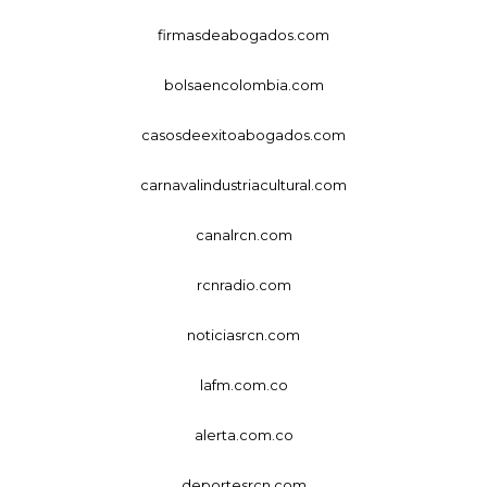
firmasdeabogados.com
bolsaencolombia.com
casosdeexitoabogados.com
carnavalindustriacultural.com
canalrcn.com
rcnradio.com
noticiasrcn.com
lafm.com.co
alerta.com.co
deportesrcn.com