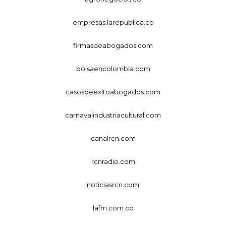
empresas.larepublica.co
firmasdeabogados.com
bolsaencolombia.com
casosdeexitoabogados.com
carnavalindustriacultural.com
canalrcn.com
rcnradio.com
noticiasrcn.com
lafm.com.co