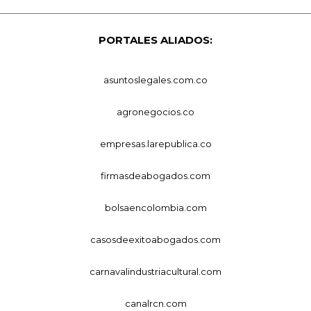
PORTALES ALIADOS:
asuntoslegales.com.co
agronegocios.co
empresas.larepublica.co
firmasdeabogados.com
bolsaencolombia.com
casosdeexitoabogados.com
carnavalindustriacultural.com
canalrcn.com