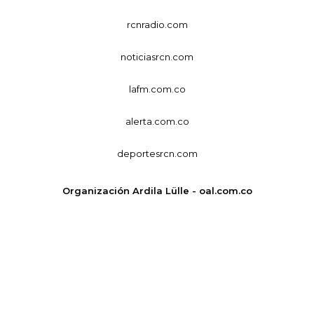
rcnradio.com
noticiasrcn.com
lafm.com.co
alerta.com.co
deportesrcn.com
Organización Ardila Lülle - oal.com.co