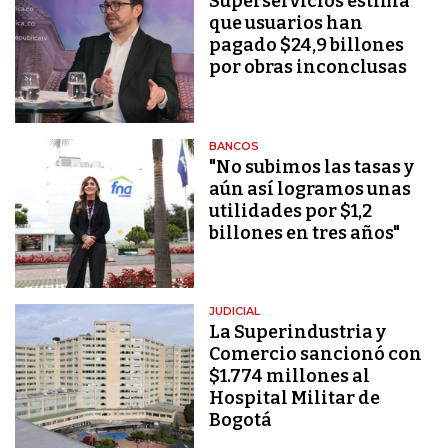
Superservicios estima
que usuarios han
pagado $24,9 billones
por obras inconclusas
BANCOS
"No subimos las tasas y
aún así logramos unas
utilidades por $1,2
billones en tres años"
JUDICIAL
La Superindustria y
Comercio sancionó con
$1.774 millones al
Hospital Militar de
Bogotá