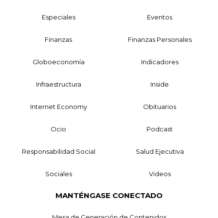
Especiales
Eventos
Finanzas
Finanzas Personales
Globoeconomía
Indicadores
Infraestructura
Inside
Internet Economy
Obituarios
Ocio
Podcast
Responsabilidad Social
Salud Ejecutiva
Sociales
Videos
MANTÉNGASE CONECTADO
Mesa de Generación de Contenidos