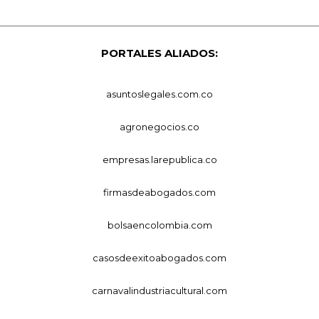
PORTALES ALIADOS:
asuntoslegales.com.co
agronegocios.co
empresas.larepublica.co
firmasdeabogados.com
bolsaencolombia.com
casosdeexitoabogados.com
carnavalindustriacultural.com