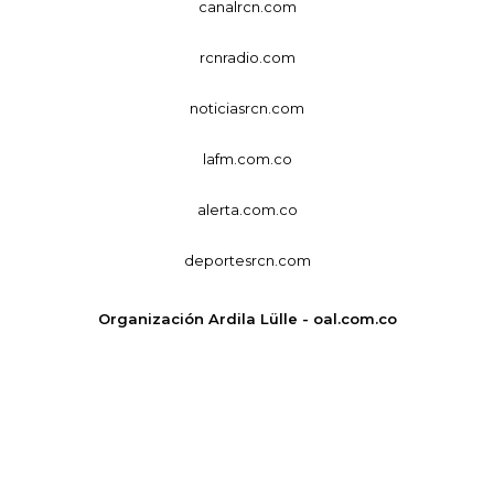
canalrcn.com
rcnradio.com
noticiasrcn.com
lafm.com.co
alerta.com.co
deportesrcn.com
Organización Ardila Lülle - oal.com.co