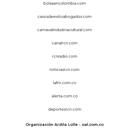
bolsaencolombia.com
casosdeexitoabogados.com
carnavalindustriacultural.com
canalrcn.com
rcnradio.com
noticiasrcn.com
lafm.com.co
alerta.com.co
deportesrcn.com
Organización Ardila Lülle - oal.com.co