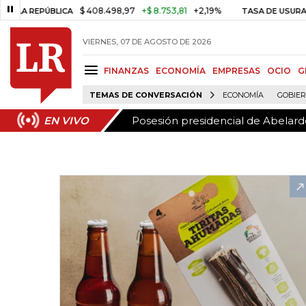
Posesión presidencial de Abelardo
EN VIVO
$ 408.498,97
+$ 8.753,81
+2,19%
EPÚBLICA
TASA DE USURA CRÉDI
VIERNES, 07 DE AGOSTO DE 2026
FINANZAS
ECONOMÍA
EMPRESAS
OCIO
G
TEMAS DE CONVERSACIÓN
ECONOMÍA
GOBIE
Posesión presidencial de Abelardo
EN VIVO