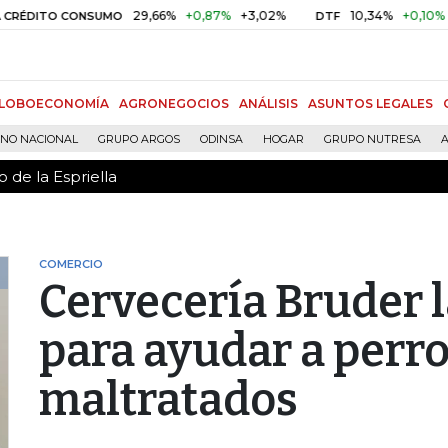
 de la Espriella
29,66%
+0,87%
+3,02%
10,34%
+0,10%
+0,98%
TO CONSUMO
DTF
LOBOECONOMÍA
AGRONEGOCIOS
ANÁLISIS
ASUNTOS LEGALES
RNO NACIONAL
GRUPO ARGOS
ODINSA
HOGAR
GRUPO NUTRESA
A
 de la Espriella
COMERCIO
Cervecería Bruder 
para ayudar a perr
maltratados