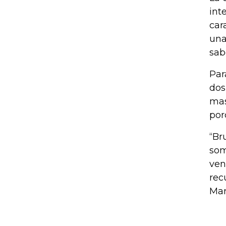
int
car
una
sab
Par
dos
mas
por
“Br
som
ven
rec
Mar