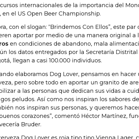
cursos internacionales de la importancia del Mond
, en el US Open Beer Championship.
ra, con el slogan: “Brindemos Con Ellos”, este p
eren aportar por medio de una manera original a 
ros
en condiciones de abandono, mala alimentació
ún los datos entregados por la Secretaría Distrita
otá, llegan a casi 100.000 individuos.
ando elaboramos Dog Lover, pensamos en hacer u
veza, pero sobre todo en aportar un granito de ar
ibilizar a las personas que dedican sus vidas a cui
gos peludos. Así como nos inspiran los sabores d
bién nos inspiran sus personas, y queremos hac
 buenos corazones”, comentó Héctor Martínez, fu
vecería Bruder.
cerveza Dog Lover es roja tipo tipo Vienna Lager,