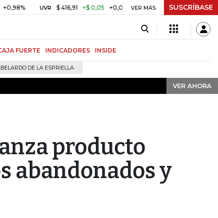
SUSCRÍBASE
VER AHORA
$ 416,91
+$ 0,05
+0,01%
US$ 64.442,80
-US$ 52
UVR
BITCOIN
VER MÁS
CAJA FUERTE
INDICADORES
INSIDE
BELARDO DE LA ESPRIELLA
VER AHORA
lanza producto
os abandonados y