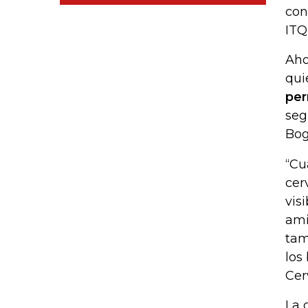
con
ITQ
Aho
qui
per
seg
Bog
“Cu
cer
vis
ami
tam
los
Cer
La 