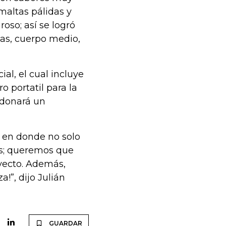
 maltas pálidas y
oso; así se logró
as, cuerpo medio,
al, el cual incluye
 portatil para la
 donará un
, en donde no solo
rs; queremos que
oyecto. Además,
a!”, dijo Julián
GUARDAR