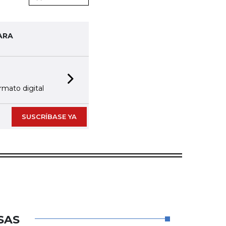
ARA
Next slide
rmato digital
SUSCRÍBASE YA
SAS