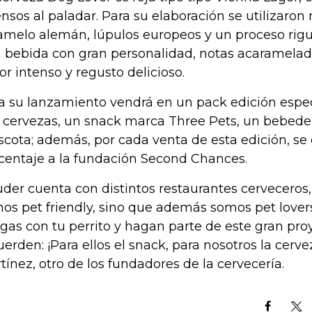
ensos al paladar. Para su elaboración se utilizaron
amelo alemán, lúpulos europeos y un proceso rigur
 bebida con gran personalidad, notas acaramelad
or intenso y regusto delicioso.
a su lanzamiento vendrá en un pack edición especi
 cervezas, un snack marca Three Pets, un bebedero
cota; además, por cada venta de esta edición, se
centaje a la fundación Second Chances.
uder cuenta con distintos restaurantes cerveceros
os pet friendly, sino que además somos pet love
gas con tu perrito y hagan parte de este gran pr
uerden: ¡Para ellos el snack, para nosotros la cervez
tínez, otro de los fundadores de la cervecería.