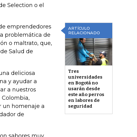
e Selection o el
ar de emprendedores
ARTÍCULO
RELACIONADO
la problemática de
n o maltrato, que,
l de Salud de
Tres
na deliciosa
universidades
ena y ayudar a
en Bogotá no
usarán desde
dar a nuestros
este año perros
e Colombia,
en labores de
er un homenaje a
seguridad
ndador de
 con sabores muy