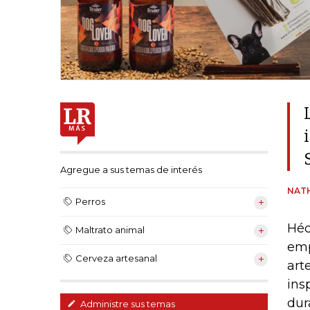
Agregue a sus temas de interés
NATH
Perros
Héc
Maltrato animal
emp
Cerveza artesanal
art
ins
dur
Administre sus temas