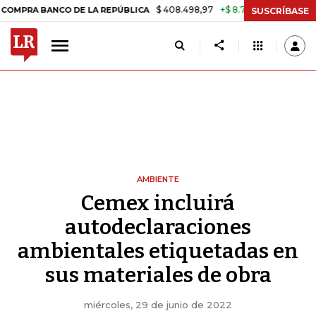
$ 408.498,97
+$ 8.753,81
+2,19%
 BANCO DE LA REPÚBLICA
TASA 
SUSCRÍBASE
AMBIENTE
Cemex incluirá
autodeclaraciones
ambientales etiquetadas en
sus materiales de obra
miércoles, 29 de junio de 2022