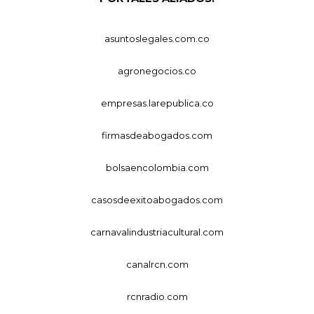
asuntoslegales.com.co
agronegocios.co
empresas.larepublica.co
firmasdeabogados.com
bolsaencolombia.com
casosdeexitoabogados.com
carnavalindustriacultural.com
canalrcn.com
rcnradio.com