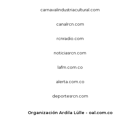
carnavalindustriacultural.com
canalrcn.com
rcnradio.com
noticiasrcn.com
lafm.com.co
alerta.com.co
deportesrcn.com
Organización Ardila Lülle - oal.com.co