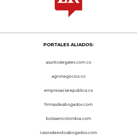
PORTALES ALIADOS:
asuntoslegales.com.co
agronegocios.co
empresas.larepublica.co
firmasdeabogados.com
bolsaencolombia.com
casosdeexitoabogados.com