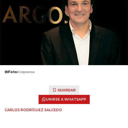
Foto:
Colprensa
GUARDAR
UNIRSE A WHATSAPP
CARLOS RODRÍGUEZ SALCEDO