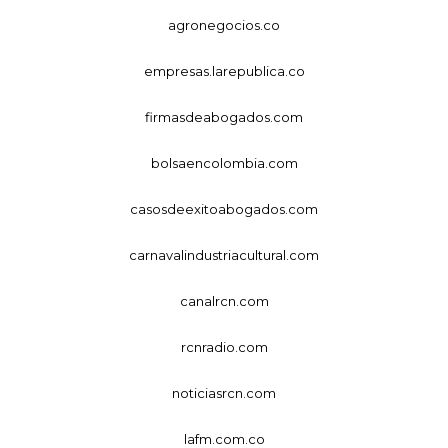
agronegocios.co
empresas.larepublica.co
firmasdeabogados.com
bolsaencolombia.com
casosdeexitoabogados.com
carnavalindustriacultural.com
canalrcn.com
rcnradio.com
noticiasrcn.com
lafm.com.co