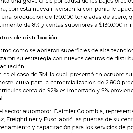
onta una grave crisis por causa de los bajos precio
na, con esta nueva inversión la compañía le apues
 una producción de 190.000 toneladas de acero, q
cimiento de 8% y ventas superiores a $130.000 mil
tros de distribución
ritmo como se abrieron superficies de alta tecnolo
staron su estrategia con nuevos centros de distrib
acitación.
e es el caso de 3M, la cual, presentó en octubre s
raestructura para la comercialización de 2.800 prod
artículos cerca de 92% es importado y 8% provien
l.
el sector automotor, Daimler Colombia, represen
z, Freightliner y Fuso, abrió las puertas de su cen
renamiento y capacitación para los servicios de p