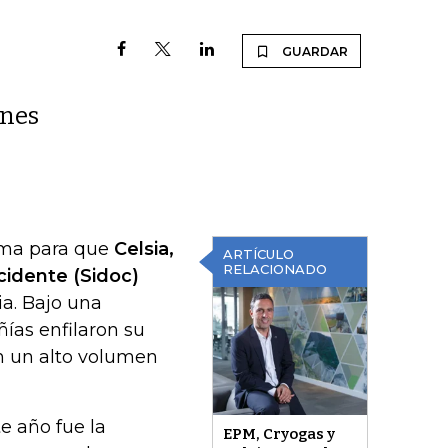
GUARDAR
ones
ema para que
Celsia,
ARTÍCULO
RELACIONADO
cidente (Sidoc)
a. Bajo una
ías enfilaron su
n un alto volumen
e año fue la
EPM, Cryogas y