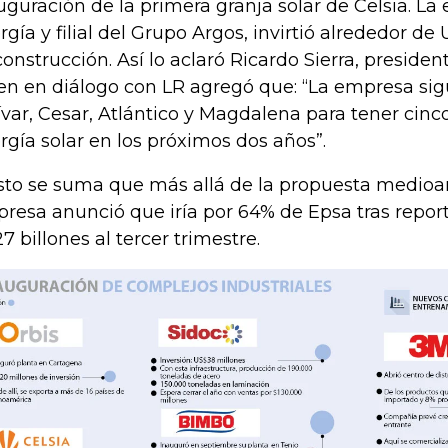
uguración de la primera granja solar de Celsia. L
rgía y filial del Grupo Argos, invirtió alrededor de
construcción. Así lo aclaró Ricardo Sierra, preside
en en diálogo con LR agregó que: “La empresa si
ívar, Cesar, Atlántico y Magdalena para tener cinc
rgía solar en los próximos dos años”.
sto se suma que más allá de la propuesta medioa
resa anunció que iría por 64% de Epsa tras report
27 billones al tercer trimestre.