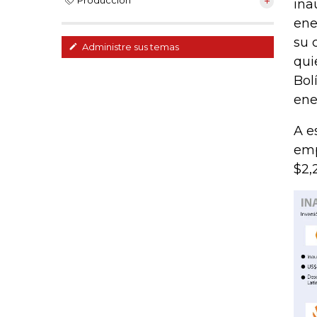
Producción
ina
ene
su 
Administre sus temas
qui
Bol
ene
A e
emp
$2,