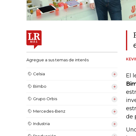
KEV
Agregue a sus temas de interés
Celsia
El 
Bim
Bimbo
est
Grupo Orbis
inv
est
Mercedes-Benz
de 
Industria
Uno