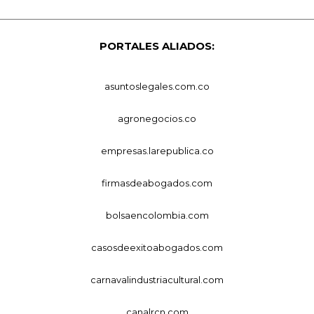
PORTALES ALIADOS:
asuntoslegales.com.co
agronegocios.co
empresas.larepublica.co
firmasdeabogados.com
bolsaencolombia.com
casosdeexitoabogados.com
carnavalindustriacultural.com
canalrcn.com