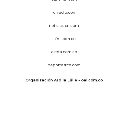
rcnradio.com
noticiasrcn.com
lafm.com.co
alerta.com.co
deportesrcn.com
Organización Ardila Lülle - oal.com.co