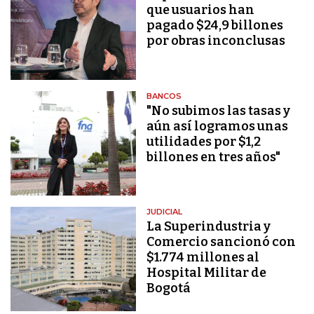
que usuarios han
pagado $24,9 billones
por obras inconclusas
BANCOS
"No subimos las tasas y
aún así logramos unas
utilidades por $1,2
billones en tres años"
JUDICIAL
La Superindustria y
Comercio sancionó con
$1.774 millones al
Hospital Militar de
Bogotá