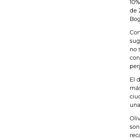
10%
de 
Bog
Cor
sug
no 
con
per
El 
más
ciu
una
Oli
son
rec