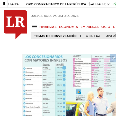
40%
$ 408.498,97
+$ 8.753,81
ORO COMPRA BANCO DE LA REPÚBLICA
JUEVES, 06 DE AGOSTO DE 2026
FINANZAS
ECONOMÍA
EMPRESAS
OCIO
G
TEMAS DE CONVERSACIÓN
LA CALERA
MINER