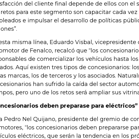
isfacción del cliente final depende de ellos con el 
 retos para este segmento son capacitar cada vez
leados e impulsar el desarrollo de políticas públi
iones”.
esta misma línea, Eduardo Visbal, vicepresidente 
omotor de Fenalco, recalcó que “los concesionario
ponsables de comercializar los vehículos hasta lo
jados. Aquí existen tres tipos de concesionarios: l
las marcas, los de terceros y los asociados. Natura
cesionarios han sufrido la caída del sector automo
mpos, pero uno de los retos será ampliar sus vitrina
ncesionarios deben preparase para eléctricos”
a Pedro Nel Quijano, presidente del gremio de c
motores, “los concesionarios deben prepararse para
ículos eléctricos, que serán la tendencia en los p