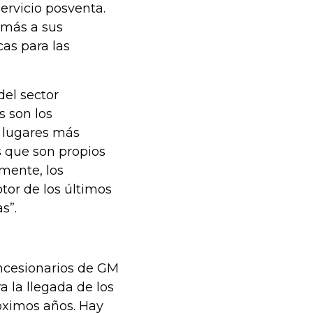
servicio posventa.
 más a sus
cas para las
del sector
s son los
s lugares más
os que son propios
lmente, los
tor de los últimos
s”.
oncesionarios de GM
 la llegada de los
róximos años. Hay