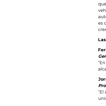
que
veh
aut
es 
cre
Las
Fe
Ger
“En
alc
Jor
Pro
“El
uni