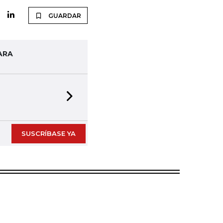
GUARDAR
ARA
Next slide
SUSCRÍBASE YA