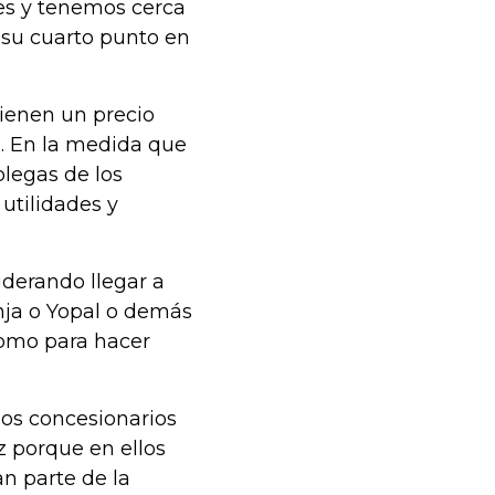
s y tenemos cerca
á su cuarto punto en
ienen un precio
a. En la medida que
olegas de los
utilidades y
iderando llegar a
nja o Yopal o demás
omo para hacer
los concesionarios
z porque en ellos
n parte de la