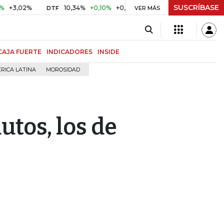
SUSCRÍBASE
2%
10,34%
+0,10%
+0,98%
$ 416,86
+$ 0,05
+0,01%
DTF
UVR
VER MÁS
CAJA FUERTE
INDICADORES
INSIDE
RICA LATINA
MOROSIDAD
utos, los de