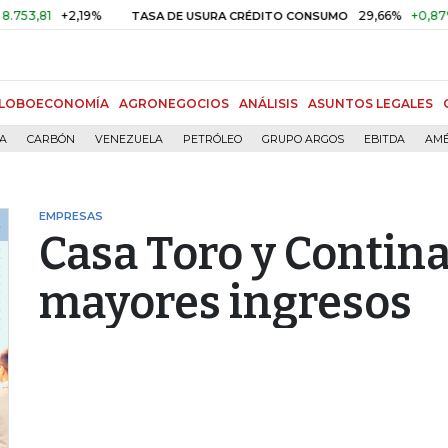
+2,19%
29,66%
+0,87%
+3,0
TASA DE USURA CRÉDITO CONSUMO
LOBOECONOMÍA
AGRONEGOCIOS
ANÁLISIS
ASUNTOS LEGALES
ÍA
CARBÓN
VENEZUELA
PETRÓLEO
GRUPO ARGOS
EBITDA
AMÉ
EMPRESAS
Casa Toro y Contina
mayores ingresos