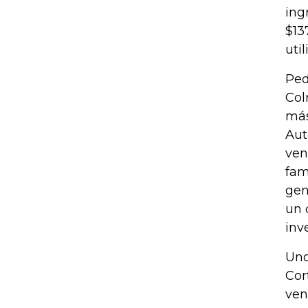
ing
$13
uti
Ped
Col
más
Aut
ven
fam
gen
un 
inv
Uno
Cor
ven