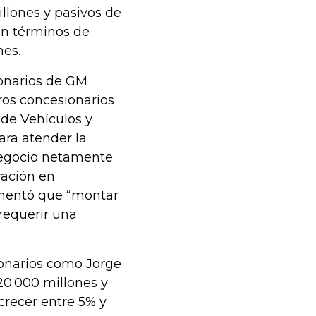
llones y pasivos de
En términos de
nes.
ionarios de GM
ros concesionarios
 de Vehículos y
ara atender la
 negocio netamente
ración en
ementó que “montar
requerir una
onarios como Jorge
20.000 millones y
crecer entre 5% y