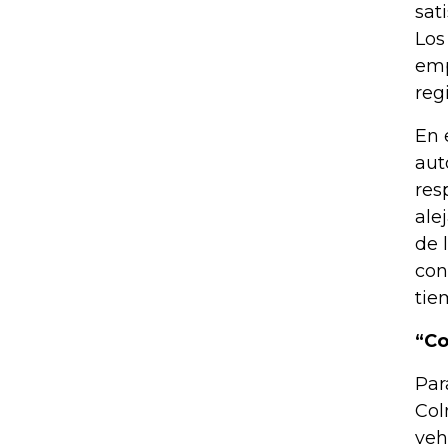
sat
Los
emp
reg
En 
aut
res
ale
de 
con
tie
“Co
Par
Col
veh