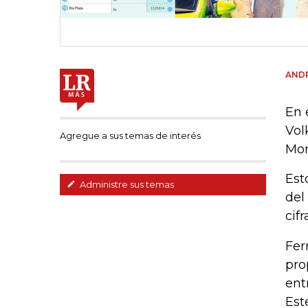
AND
En 
Vol
Agregue a sus temas de interés
Mor
Est
Administre sus temas
del
cif
Fer
pro
ent
Est