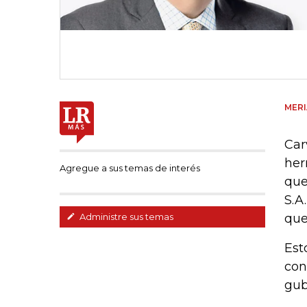
MER
Car
her
Agregue a sus temas de interés
que
S.A
que
Administre sus temas
Est
con
gub