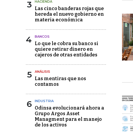
3
HACIENDA
Las cinco banderas rojas que
hereda el nuevo gobierno en
materia económica
4
BANCOS
Lo que le cobra su banco si
quiere retirar dinero en
cajeros de otras entidades
5
ANÁLISIS
Las mentiras que nos
contamos
6
INDUSTRIA
Odinsa evolucionará ahora a
Grupo Argos Asset
Managment para el manejo
de los activos