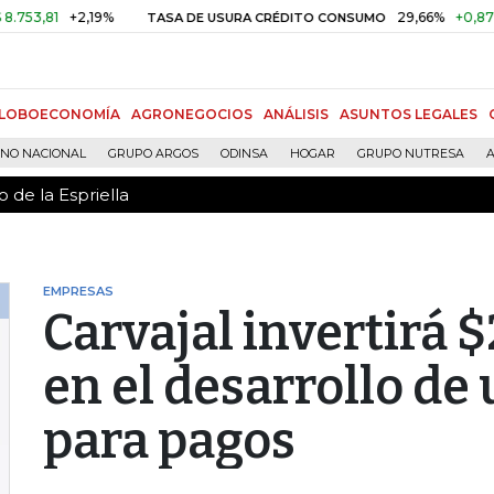
 de la Espriella
81
+2,19%
29,66%
+0,87%
+3,
TASA DE USURA CRÉDITO CONSUMO
LOBOECONOMÍA
AGRONEGOCIOS
ANÁLISIS
ASUNTOS LEGALES
RNO NACIONAL
GRUPO ARGOS
ODINSA
HOGAR
GRUPO NUTRESA
A
 de la Espriella
EMPRESAS
Carvajal invertirá 
en el desarrollo de
para pagos