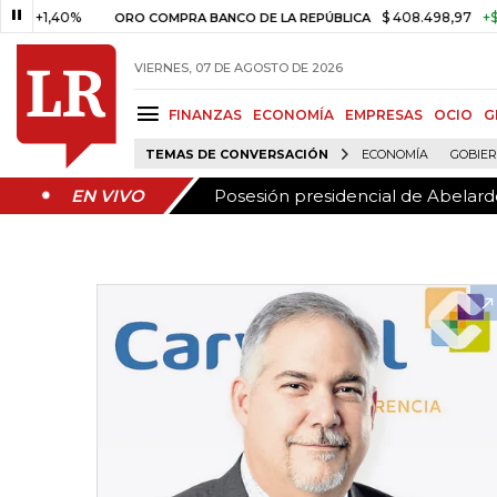
Posesión presidencial de Abelardo
EN VIVO
,40%
$ 408.498,97
+$ 8.753,
ORO COMPRA BANCO DE LA REPÚBLICA
VIERNES, 07 DE AGOSTO DE 2026
FINANZAS
ECONOMÍA
EMPRESAS
OCIO
G
TEMAS DE CONVERSACIÓN
ECONOMÍA
GOBIE
Posesión presidencial de Abelardo
EN VIVO