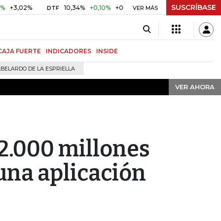
SUSCRÍBASE
VER AHORA
02%
10,34%
+0,10%
+0,98%
$ 416,91
+$ 0,05
+0,01%
DTF
UVR
VER MÁS
CAJA FUERTE
INDICADORES
INSIDE
BELARDO DE LA ESPRIELLA
VER AHORA
$2.000 millones
 una aplicación