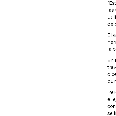
“Es
las
uti
de 
El 
her
la 
En 
tra
o c
pun
Per
el 
con
se 