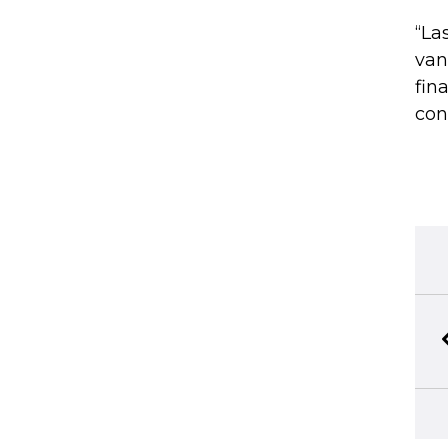
“La
van
fin
con