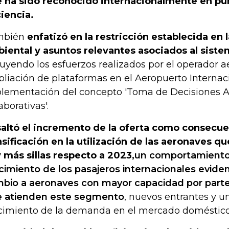
 ha sido reconocido internacionalmente en pu
ciencia.
mbién
enfatizó en la restricción establecida en l
iental y asuntos relevantes asociados al siste
luyendo los esfuerzos realizados por el operador a
liación de plataformas en el Aeropuerto Internaci
lementación del concepto 'Toma de Decisiones A
aborativas'.
altó el incremento de la oferta como consecue
sificación en la utilización de las aeronaves q
 más sillas respecto a 2023,
un comportamiento 
cimiento de los pasajeros internacionales evide
bio a aeronaves con mayor capacidad por parte 
 atienden este segmento
, nuevos entrantes y u
cimiento de la demanda en el mercado doméstico