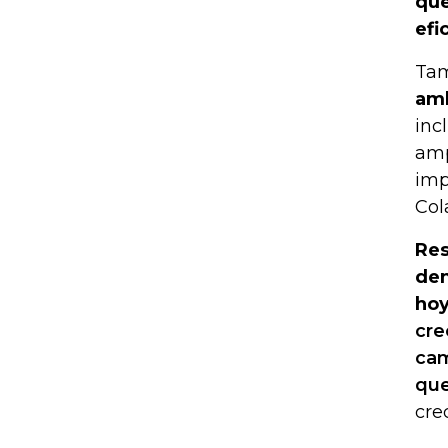
que
efi
Ta
amb
inc
amp
imp
Col
Res
den
hoy
cre
cam
que
cre