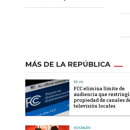
MÁS DE LA REPÚBLICA
EE.UU.
FCC elimina límite de
audiencia que restringí
propiedad de canales d
televisión locales
SOCIALES