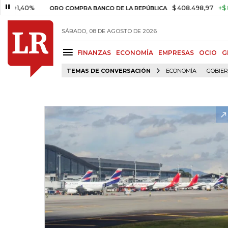
0%
$ 408.498,97
+$ 8.753,81
ORO COMPRA BANCO DE LA REPÚBLICA
SÁBADO, 08 DE AGOSTO DE 2026
FINANZAS
ECONOMÍA
EMPRESAS
OCIO
G
TEMAS DE CONVERSACIÓN
ECONOMÍA
GOBIE