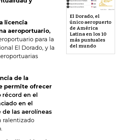
ntualidad y
El Dorado, el
a licencia
único aeropuerto
de América
ma aeroportuario,
Latina en los 10
eroportuario para la
más puntuales
del mundo
onal El Dorado, y la
eroportuarias
ncia de la
ue permite ofrecer
récord en el
nciado en el
de las aerolíneas
n ralentizado
.