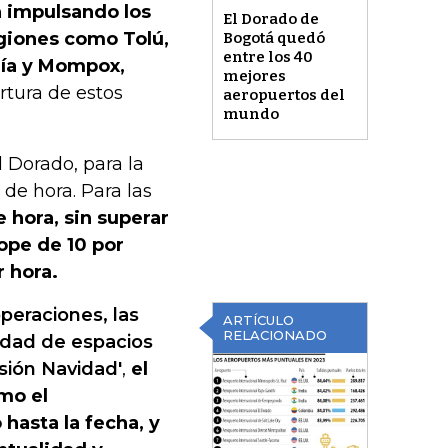
n impulsando los
El Dorado de
egiones como Tolú,
Bogotá quedó
entre los 40
ría y Mompox,
mejores
rtura de estos
aeropuertos del
mundo
 Dorado, para la
de hora. Para las
 hora, sin superar
tope de 10 por
r hora.
peraciones, las
ARTÍCULO
RELACIONADO
lidad de espacios
sión Navidad'
,
el
omo el
hasta la fecha, y