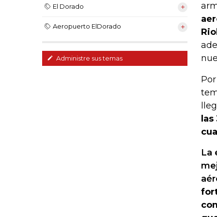
arm
El Dorado
aer
Aeropuerto ElDorado
Rio
ade
nue
Administre sus temas
Por
tem
lle
las
cua
La 
mej
aér
for
com