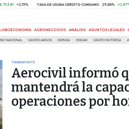
+2,19%
29,66%
+0,87%
+3,02
TASA DE USURA CRÉDITO CONSUMO
LOBOECONOMÍA
AGRONEGOCIOS
ANÁLISIS
ASUNTOS LEGALES
RNO NACIONAL
GRUPO ARGOS
ODINSA
HOGAR
GRUPO NUTRESA
A
TRANSPORTE
Aerocivil informó 
mantendrá la capac
operaciones por ho