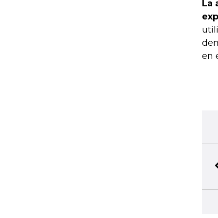
La 
exp
uti
dem
en 