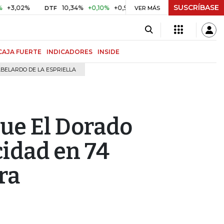
SUSCRÍBASE
%
10,34%
+0,10%
+0,98%
$ 416,96
+$ 0,05
+0,01%
DTF
UVR
VER MÁS
CAJA FUERTE
INDICADORES
INSIDE
BELARDO DE LA ESPRIELLA
que El Dorado
idad en 74
ra