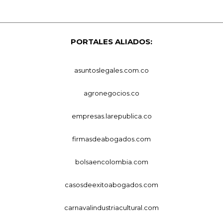
PORTALES ALIADOS:
asuntoslegales.com.co
agronegocios.co
empresas.larepublica.co
firmasdeabogados.com
bolsaencolombia.com
casosdeexitoabogados.com
carnavalindustriacultural.com