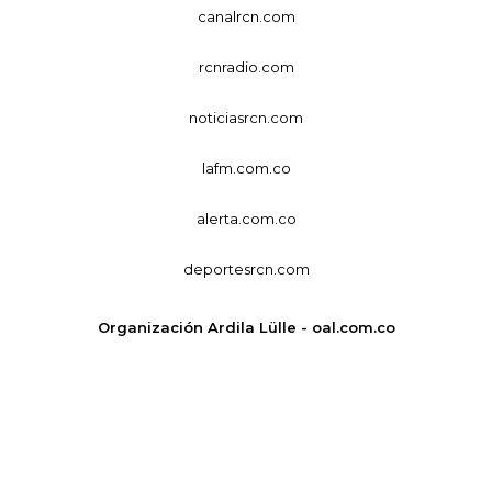
canalrcn.com
rcnradio.com
noticiasrcn.com
lafm.com.co
alerta.com.co
deportesrcn.com
Organización Ardila Lülle - oal.com.co