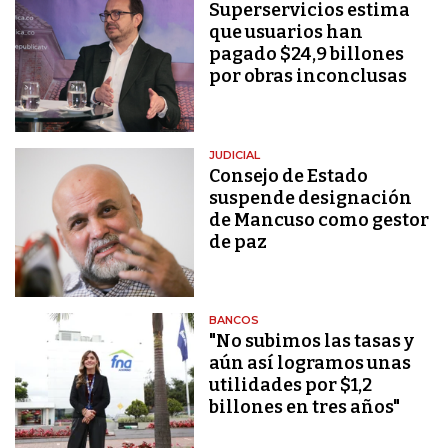
Superservicios estima
que usuarios han
pagado $24,9 billones
por obras inconclusas
JUDICIAL
Consejo de Estado
suspende designación
de Mancuso como gestor
de paz
BANCOS
"No subimos las tasas y
aún así logramos unas
utilidades por $1,2
billones en tres años"