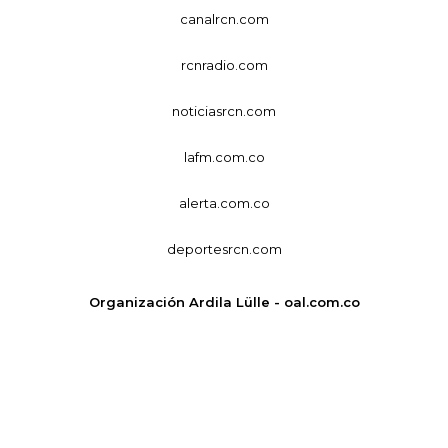
canalrcn.com
rcnradio.com
noticiasrcn.com
lafm.com.co
alerta.com.co
deportesrcn.com
Organización Ardila Lülle - oal.com.co