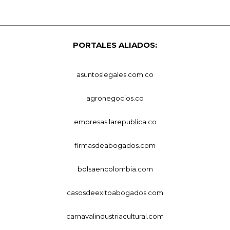
PORTALES ALIADOS:
asuntoslegales.com.co
agronegocios.co
empresas.larepublica.co
firmasdeabogados.com
bolsaencolombia.com
casosdeexitoabogados.com
carnavalindustriacultural.com