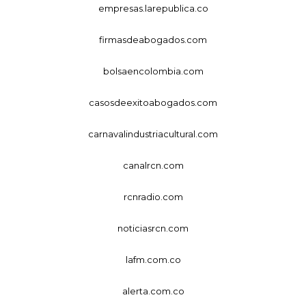
empresas.larepublica.co
firmasdeabogados.com
bolsaencolombia.com
casosdeexitoabogados.com
carnavalindustriacultural.com
canalrcn.com
rcnradio.com
noticiasrcn.com
lafm.com.co
alerta.com.co