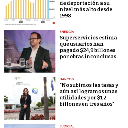
de deportación a su
nivel más alto desde
1998
ENERGÍA
Superservicios estima
que usuarios han
pagado $24,9 billones
por obras inconclusas
BANCOS
"No subimos las tasas y
aún así logramos unas
utilidades por $1,2
billones en tres años"
JUDICIAL