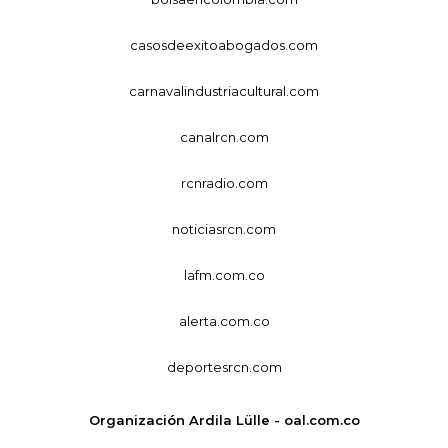
casosdeexitoabogados.com
carnavalindustriacultural.com
canalrcn.com
rcnradio.com
noticiasrcn.com
lafm.com.co
alerta.com.co
deportesrcn.com
Organización Ardila Lülle - oal.com.co