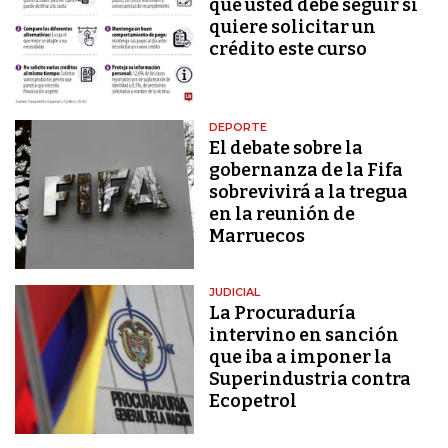
que usted debe seguir si
quiere solicitar un
crédito este curso
DEPORTE
El debate sobre la
gobernanza de la Fifa
sobrevivirá a la tregua
en la reunión de
Marruecos
JUDICIAL
La Procuraduría
intervino en sanción
que iba a imponer la
Superindustria contra
Ecopetrol