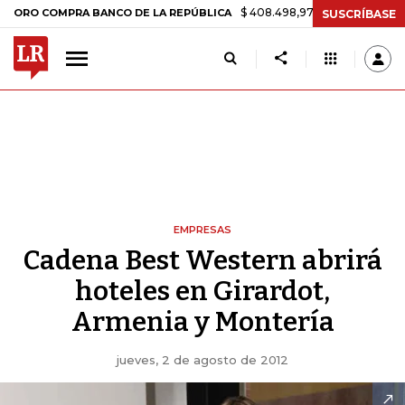
$ 408.498,97
+$ 8.753,81
+2,19%
MPRA BANCO DE LA REPÚBLICA
T
SUSCRÍBASE
EMPRESAS
Cadena Best Western abrirá
hoteles en Girardot,
Armenia y Montería
jueves, 2 de agosto de 2012