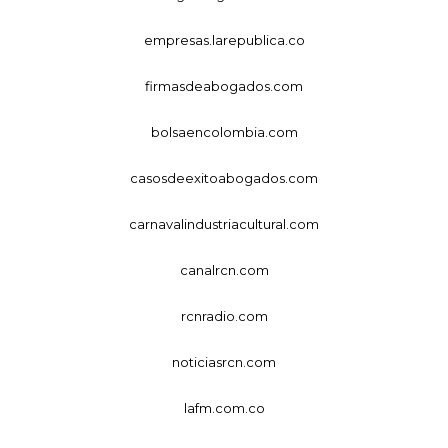
empresas.larepublica.co
firmasdeabogados.com
bolsaencolombia.com
casosdeexitoabogados.com
carnavalindustriacultural.com
canalrcn.com
rcnradio.com
noticiasrcn.com
lafm.com.co