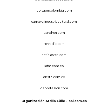
bolsaencolombia.com
carnavalindustriacultural.com
canalrcn.com
rcnradio.com
noticiasrcn.com
lafm.com.co
alerta.com.co
deportesrcn.com
Organización Ardila Lülle - oal.com.co