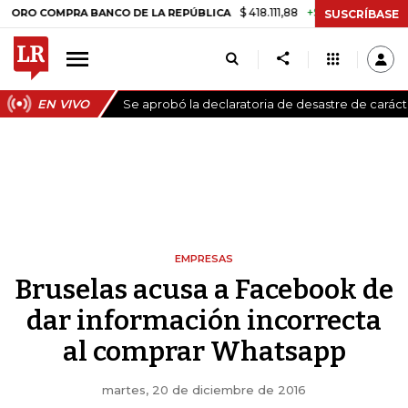
$ 418.111,88
+$ 9.612,91
+2,35%
OMPRA BANCO DE LA REPÚBLICA
TA
SUSCRÍBASE
EN VIVO
Se aprobó la declaratoria de desastre de carác
EMPRESAS
Bruselas acusa a Facebook de
dar información incorrecta
al comprar Whatsapp
martes, 20 de diciembre de 2016