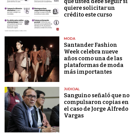
que usted debe seguir si
quiere solicitar un
crédito este curso
MODA
Santander Fashion
Week celebra nueve
años como una de las
plataformas de moda
más importantes
JUDICIAL
Sanguino señaló que no
compulsaron copias en
el caso de Jorge Alfredo
Vargas