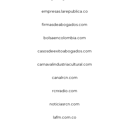
empresas.larepublica.co
firmasdeabogados.com
bolsaencolombia.com
casosdeexitoabogados.com
carnavalindustriacultural.com
canalrcn.com
rcnradio.com
noticiasrcn.com
lafm.com.co