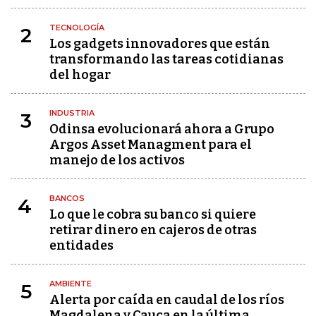
TECNOLOGÍA
2
Los gadgets innovadores que están
transformando las tareas cotidianas
del hogar
INDUSTRIA
3
Odinsa evolucionará ahora a Grupo
Argos Asset Managment para el
manejo de los activos
BANCOS
4
Lo que le cobra su banco si quiere
retirar dinero en cajeros de otras
entidades
AMBIENTE
5
Alerta por caída en caudal de los ríos
Magdalena y Cauca en la última