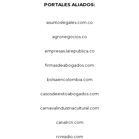
PORTALES ALIADOS:
asuntoslegales.com.co
agronegocios.co
empresas.larepublica.co
firmasdeabogados.com
bolsaencolombia.com
casosdeexitoabogados.com
carnavalindustriacultural.com
canalrcn.com
rcnradio.com