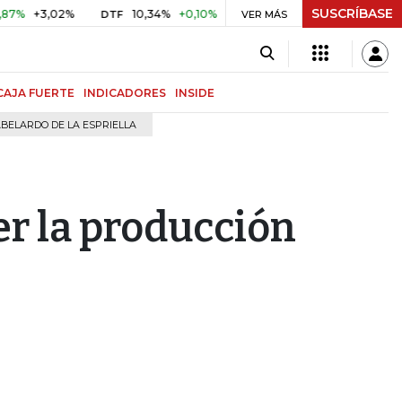
SUSCRÍBASE
+3,02%
10,34%
+0,10%
+0,98%
$ 416,96
+$ 0,05
+0
DTF
VER MÁS
UVR
CAJA FUERTE
INDICADORES
INSIDE
BELARDO DE LA ESPRIELLA
er la producción