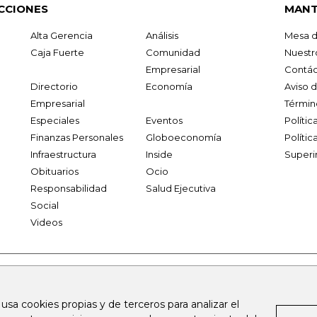
CCIONES
MANT
Alta Gerencia
Análisis
Mesa d
Caja Fuerte
Comunidad
Nuestr
Empresarial
Contác
Directorio
Economía
Aviso 
Empresarial
Términ
Especiales
Eventos
Políti
Finanzas Personales
Globoeconomía
Polític
Infraestructura
Inside
Superi
Obituarios
Ocio
Responsabilidad
Salud Ejecutiva
Social
Videos
.larepublica.co
firmasdeabogados.com
bolsaencolombia.com
 usa cookies propias y de terceros para analizar el
al.com
canalrcn.com
rcnradio.com
noticiasrcn.com
lafm.c