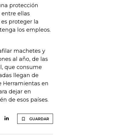
una protección
entre ellas
 es proteger la
tenga los empleos.
afilar machetes y
ones al año, de las
al, que consume
adas llegan de
de Herramientas en
ara dejar en
ién de esos países.
GUARDAR