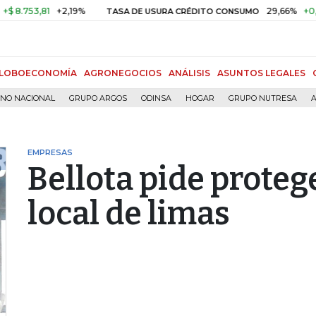
53,81
+2,19%
29,66%
+0,87%
TASA DE USURA CRÉDITO CONSUMO
LOBOECONOMÍA
AGRONEGOCIOS
ANÁLISIS
ASUNTOS LEGALES
RNO NACIONAL
GRUPO ARGOS
ODINSA
HOGAR
GRUPO NUTRESA
A
EMPRESAS
Bellota pide proteg
local de limas