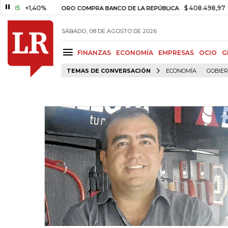
+1,40%
$ 408.498,97
+$ 8.7
ORO COMPRA BANCO DE LA REPÚBLICA
SÁBADO, 08 DE AGOSTO DE 2026
FINANZAS
ECONOMÍA
EMPRESAS
OCIO
G
TEMAS DE CONVERSACIÓN
ECONOMÍA
GOBIE