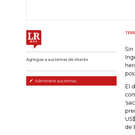
TERE
Sin
Ing
Agregue a sus temas de interés
her
pos
Administre sus temas
El 
com
‘sa
pre
US$
de 