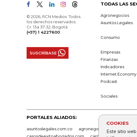
TODAS LAS SE
Agronegocios
© 2026, RCN Medios. Todos
los derechos reservados.
Asuntos Legales
Cr. 13a 37-32, Bogotá
(+57) 1 4227600
Consumo
Empresas
SUSCRÍBASE
Finanzas
Indicadores
Internet Economy
Podcast
Sociales
PORTALES ALIADOS:
COOKIES
asuntoslegales.com.co
agronegocios.co
empresas
Este sitio web
casosdeexitoabogados.com
carnavalindustriacultur