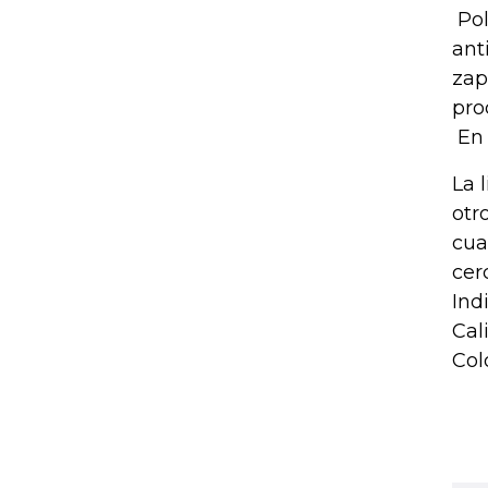
Pol
ant
zap
pro
En 
La 
otr
cua
cer
Ind
Cal
Col