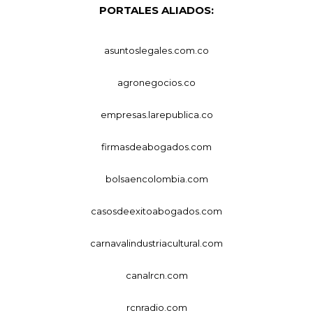
PORTALES ALIADOS:
asuntoslegales.com.co
agronegocios.co
empresas.larepublica.co
firmasdeabogados.com
bolsaencolombia.com
casosdeexitoabogados.com
carnavalindustriacultural.com
canalrcn.com
rcnradio.com