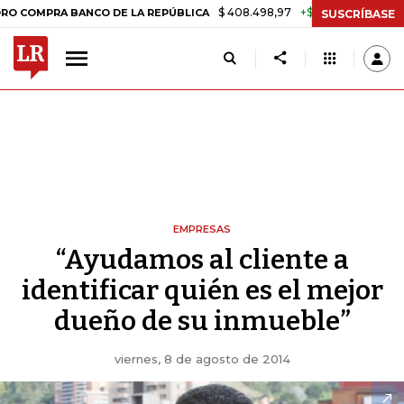
$ 408.498,97
+$ 8.753,81
+2,19%
RA BANCO DE LA REPÚBLICA
TA
SUSCRÍBASE
EMPRESAS
“Ayudamos al cliente a
identificar quién es el mejor
dueño de su inmueble”
viernes, 8 de agosto de 2014