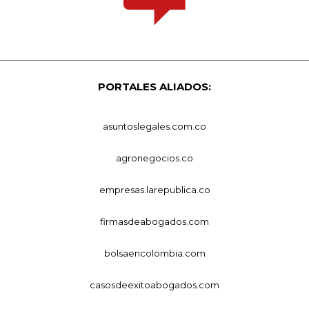
PORTALES ALIADOS:
asuntoslegales.com.co
agronegocios.co
empresas.larepublica.co
firmasdeabogados.com
bolsaencolombia.com
casosdeexitoabogados.com