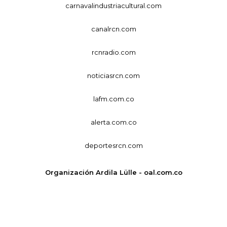
carnavalindustriacultural.com
canalrcn.com
rcnradio.com
noticiasrcn.com
lafm.com.co
alerta.com.co
deportesrcn.com
Organización Ardila Lülle - oal.com.co