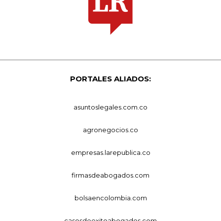
PORTALES ALIADOS:
asuntoslegales.com.co
agronegocios.co
empresas.larepublica.co
firmasdeabogados.com
bolsaencolombia.com
casosdeexitoabogados.com