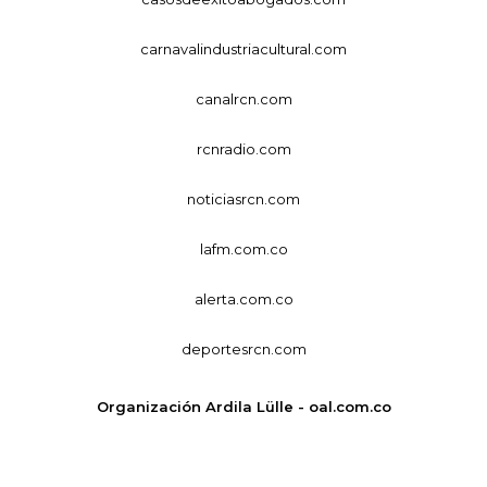
carnavalindustriacultural.com
canalrcn.com
rcnradio.com
noticiasrcn.com
lafm.com.co
alerta.com.co
deportesrcn.com
Organización Ardila Lülle - oal.com.co