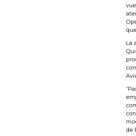
vue
ate
Ope
que
La 
Qui
pro
com
Avi
“Pa
emp
com
con
mod
de 