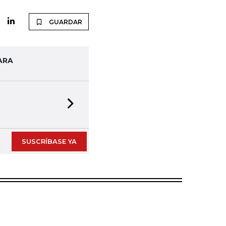
GUARDAR
ARA
Next slide
SUSCRÍBASE YA