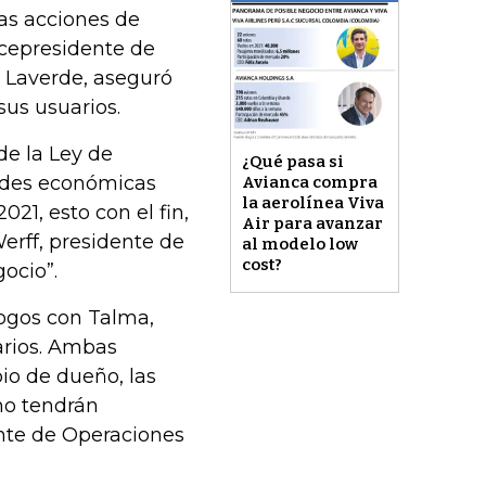
las acciones de
icepresidente de
 Laverde, aseguró
sus usuarios.
de la Ley de
¿Qué pasa si
tades económicas
Avianca compra
la aerolínea Viva
21, esto con el fin,
Air para avanzar
rff, presidente de
al modelo low
cost?
ocio”.
ogos con Talma,
arios. Ambas
o de dueño, las
 no tendrán
ente de Operaciones