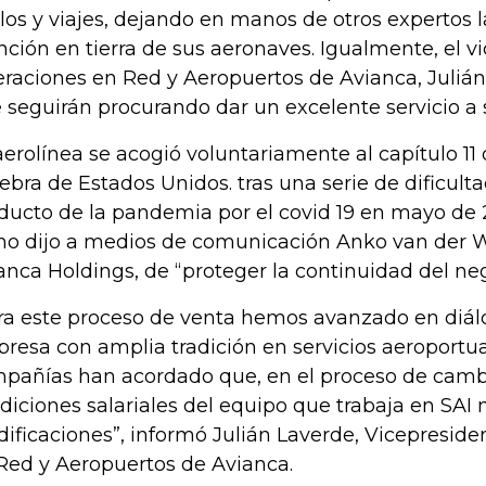
los y viajes, dejando en manos de otros expertos 
nción en tierra de sus aeronaves. Igualmente, el v
raciones en Red y Aeropuertos de Avianca, Julián
 seguirán procurando dar un excelente servicio a 
aerolínea se acogió voluntariamente al capítulo 11 
ebra de Estados Unidos. tras una serie de dificul
ducto de la pandemia por el covid 19 en mayo de 20
o dijo a medios de comunicación Anko van der We
anca Holdings, de “proteger la continuidad del neg
ra este proceso de venta hemos avanzado en diál
resa con amplia tradición en servicios aeroportu
pañías han acordado que, en el proceso de cambi
diciones salariales del equipo que trabaja en SAI
ificaciones”, informó Julián Laverde, Vicepresid
Red y Aeropuertos de Avianca.