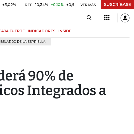
SUSCRÍBASE
%
10,34%
+0,10%
+0,98%
$ 416,91
+$ 0,05
+0,01%
DTF
UVR
VER MÁS
CAJA FUERTE
INDICADORES
INSIDE
BELARDO DE LA ESPRIELLA
derá 90% de
icos Integrados a