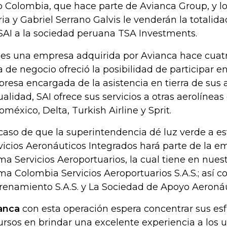
 Colombia, que hace parte de Avianca Group, y lo
ria y Gabriel Serrano Galvis le venderán la totalid
SAI a la sociedad peruana TSA Investments.
 es una empresa adquirida por Avianca hace cuatr
a de negocio ofreció la posibilidad de participar 
resa encargada de la asistencia en tierra de sus 
ualidad, SAI ofrece sus servicios a otras aerolíneas
oméxico, Delta, Turkish Airline y Sprit.
caso de que la superintendencia dé luz verde a es
vicios Aeronáuticos Integrados hará parte de la 
ma Servicios Aeroportuarios, la cual tiene en nuestr
ma Colombia Servicios Aeroportuarios S.A.S.; así 
renamiento S.A.S. y La Sociedad de Apoyo Aeronáut
anca
con esta operación espera concentrar sus esf
ursos en brindar una excelente experiencia a los u