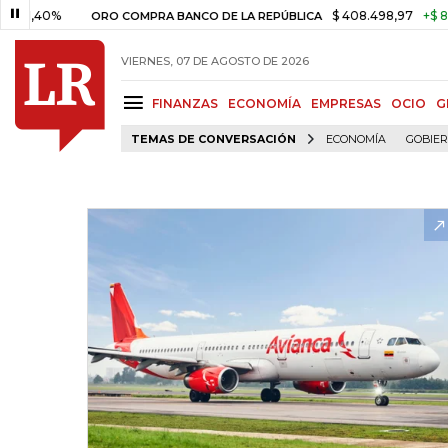
0%
$ 408.498,97
+$ 8.753,81
ORO COMPRA BANCO DE LA REPÚBLICA
VIERNES, 07 DE AGOSTO DE 2026
FINANZAS
ECONOMÍA
EMPRESAS
OCIO
G
TEMAS DE CONVERSACIÓN
ECONOMÍA
GOBIE