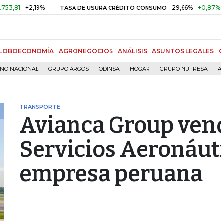
+2,19%
29,66%
+0,87%
+3,02
TASA DE USURA CRÉDITO CONSUMO
LOBOECONOMÍA
AGRONEGOCIOS
ANÁLISIS
ASUNTOS LEGALES
RNO NACIONAL
GRUPO ARGOS
ODINSA
HOGAR
GRUPO NUTRESA
A
TRANSPORTE
Avianca Group ven
Servicios Aeronáut
empresa peruana