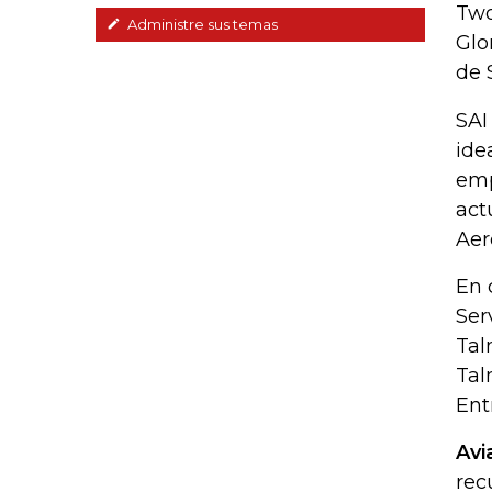
Two
Administre sus temas
Glo
de 
SAI
ide
emp
act
Aer
En 
Ser
Tal
Tal
Ent
Avi
rec