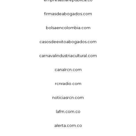
firmasdeabogados.com
bolsaencolombia.com
casosdeexitoabogados.com
carnavalindustriacultural.com
canalrcn.com
rcnradio.com
noticiasrcn.com
lafm.com.co
alerta.com.co