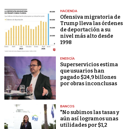
HACIENDA
Ofensiva migratoria de
Trump lleva las órdenes
de deportación a su
nivel más alto desde
1998
ENERGÍA
Superservicios estima
que usuarios han
pagado $24,9 billones
por obras inconclusas
BANCOS
"No subimos las tasas y
aún así logramos unas
utilidades por $1,2