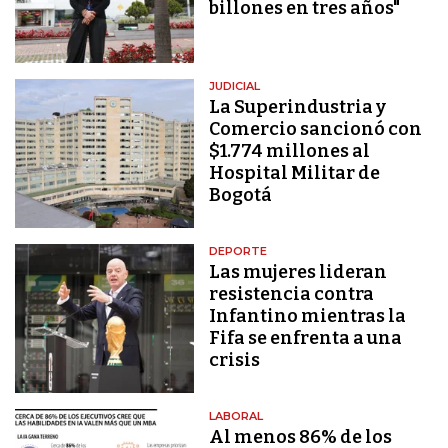
billones en tres años"
JUDICIAL
La Superindustria y
Comercio sancionó con
$1.774 millones al
Hospital Militar de
Bogotá
DEPORTE
Las mujeres lideran
resistencia contra
Infantino mientras la
Fifa se enfrenta a una
crisis
LABORAL
Al menos 86% de los