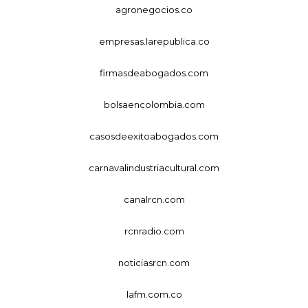
agronegocios.co
empresas.larepublica.co
firmasdeabogados.com
bolsaencolombia.com
casosdeexitoabogados.com
carnavalindustriacultural.com
canalrcn.com
rcnradio.com
noticiasrcn.com
lafm.com.co