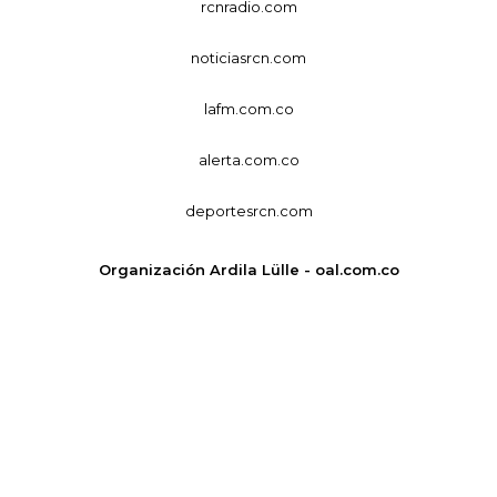
rcnradio.com
noticiasrcn.com
lafm.com.co
alerta.com.co
deportesrcn.com
Organización Ardila Lülle - oal.com.co