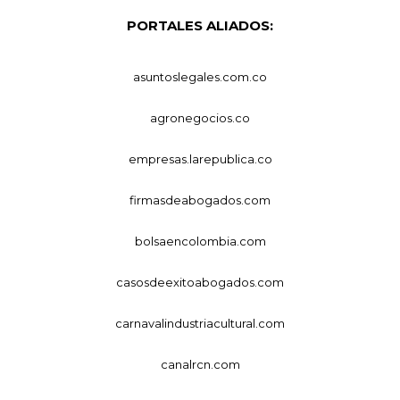
PORTALES ALIADOS:
asuntoslegales.com.co
agronegocios.co
empresas.larepublica.co
firmasdeabogados.com
bolsaencolombia.com
casosdeexitoabogados.com
carnavalindustriacultural.com
canalrcn.com