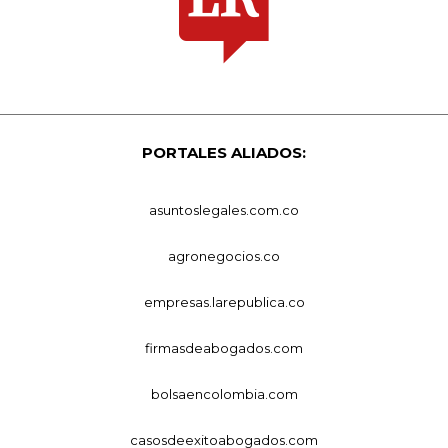
PORTALES ALIADOS:
asuntoslegales.com.co
agronegocios.co
empresas.larepublica.co
firmasdeabogados.com
bolsaencolombia.com
casosdeexitoabogados.com