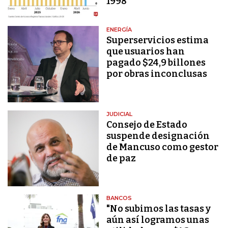
1998
ENERGÍA
Superservicios estima
que usuarios han
pagado $24,9 billones
por obras inconclusas
JUDICIAL
Consejo de Estado
suspende designación
de Mancuso como gestor
de paz
BANCOS
"No subimos las tasas y
aún así logramos unas