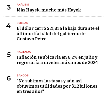
ANÁLISIS
3
Más Hayek, mucho más Hayek
BOLSAS
4
El dólar cerró $21,81 a la baja durante el
último día hábil del gobierno de
Gustavo Petro
HACIENDA
5
Inflación se ubicaría en 6,2% en julio y
regresaría a niveles máximos de 2024
BANCOS
6
"No subimos las tasas y aún así
obtuvimos utilidades por $1,2 billones
en tres años"