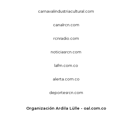
carnavalindustriacultural.com
canalrcn.com
rcnradio.com
noticiasrcn.com
lafm.com.co
alerta.com.co
deportesrcn.com
Organización Ardila Lülle - oal.com.co