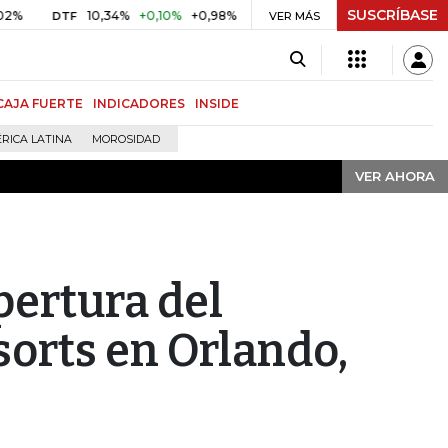
SUSCRÍBASE
VER AHORA
10,34%
+0,10%
+0,98%
$ 416,86
+$ 0,05
+0,01%
TF
UVR
VER MÁS
BITC
CAJA FUERTE
INDICADORES
INSIDE
RICA LATINA
MOROSIDAD
VER AHORA
pertura del
sorts en Orlando,