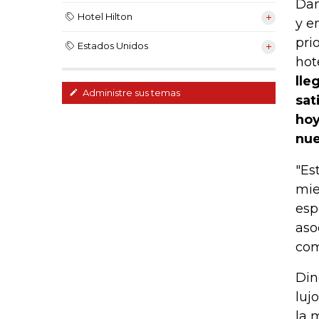
Dan
Hotel Hilton
y e
pri
Estados Unidos
hot
lle
Administre sus temas
sat
hoy
nue
"Es
mie
esp
aso
com
Din
luj
la 