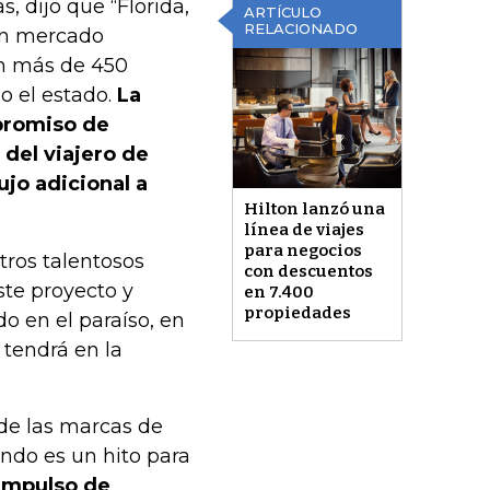
, dijo que “Florida,
ARTÍCULO
RELACIONADO
 un mercado
con más de 450
o el estado.
La
promiso de
 del viajero de
ujo adicional a
Hilton lanzó una
línea de viajes
para negocios
ros talentosos
con descuentos
ste proyecto y
en 7.400
propiedades
o en el paraíso, en
 tendrá en la
 de las marcas de
ando es un hito para
impulso de