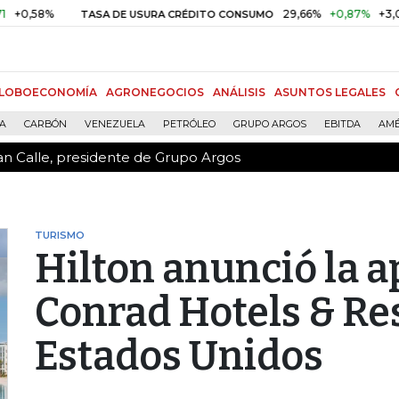
an Calle, presidente de Grupo Argos
29,66%
+0,87%
+3,02%
TASA DE USURA CRÉDITO CONSUMO
D
LOBOECONOMÍA
AGRONEGOCIOS
ANÁLISIS
ASUNTOS LEGALES
ÍA
CARBÓN
VENEZUELA
PETRÓLEO
GRUPO ARGOS
EBITDA
AMÉ
an Calle, presidente de Grupo Argos
TURISMO
Hilton anunció la a
Conrad Hotels & Re
Estados Unidos