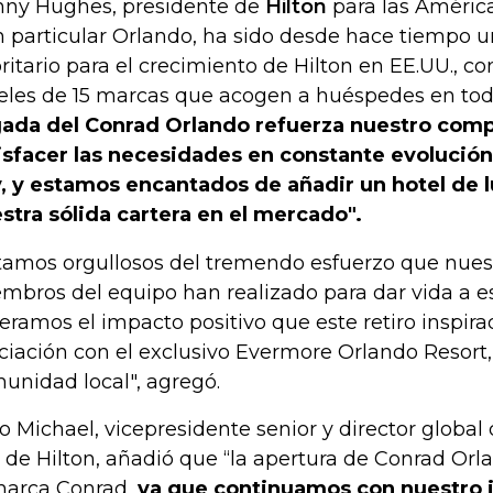
ny Hughes, presidente de
Hilton
para las Américas
n particular Orlando, ha sido desde hace tiempo
oritario para el crecimiento de Hilton en EE.UU., 
eles de 15 marcas que acogen a huéspedes en tod
gada del Conrad Orlando refuerza nuestro com
isfacer las necesidades en constante evolución
, y estamos encantados de añadir un hotel de l
stra sólida cartera en el mercado".
tamos orgullosos del tremendo esfuerzo que nuest
mbros del equipo han realizado para dar vida a e
eramos el impacto positivo que este retiro inspirad
ciación con el exclusivo Evermore Orlando Resort,
unidad local", agregó.
o Michael, vicepresidente senior y director global
o de Hilton, añadió que “la apertura de Conrad Orl
marca Conrad,
ya que continuamos con nuestro 