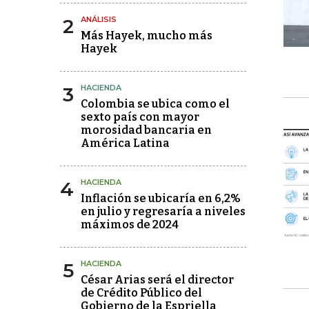
2
ANÁLISIS
Más Hayek, mucho más
Hayek
3
HACIENDA
Colombia se ubica como el
sexto país con mayor
morosidad bancaria en
América Latina
4
HACIENDA
Inflación se ubicaría en 6,2%
en julio y regresaría a niveles
máximos de 2024
5
HACIENDA
César Arias será el director
de Crédito Público del
Gobierno de la Espriella