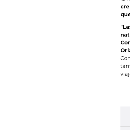
cre
que
"La
nat
Con
Orl
Con
tam
viaj