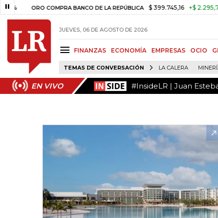
#InsideLR | Juan Esteb
EN VIVO
$ 399.745,16
+$ 2.295,71
+0,58%
ORO COMPRA BANCO DE LA REPÚBLICA
JUEVES, 06 DE AGOSTO DE 2026
FINANZAS
ECONOMÍA
EMPRESAS
OCIO
G
TEMAS DE CONVERSACIÓN
LA CALERA
MINER
#InsideLR | Juan Esteb
EN VIVO