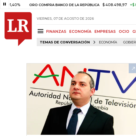
40%
$ 408.498,97
+$ 8.753,81
ORO COMPRA BANCO DE LA REPÚBLICA
VIERNES, 07 DE AGOSTO DE 2026
FINANZAS
ECONOMÍA
EMPRESAS
OCIO
G
TEMAS DE CONVERSACIÓN
ECONOMÍA
GOBIE