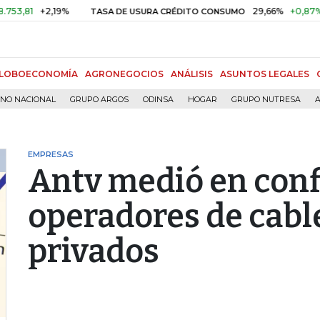
+2,19%
29,66%
+0,87%
+3,0
TASA DE USURA CRÉDITO CONSUMO
LOBOECONOMÍA
AGRONEGOCIOS
ANÁLISIS
ASUNTOS LEGALES
RNO NACIONAL
GRUPO ARGOS
ODINSA
HOGAR
GRUPO NUTRESA
A
EMPRESAS
Antv medió en conf
operadores de cabl
privados