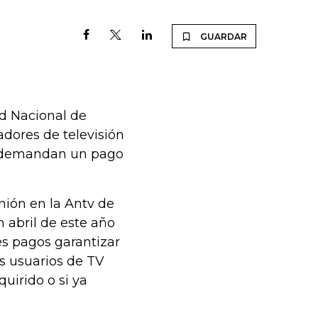
GUARDAR
ad Nacional de
radores de televisión
ue demandan un pago
unión en la Antv de
n abril de este año
es pagos garantizar
os usuarios de TV
uirido o si ya