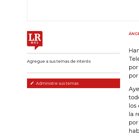
ÁNG
Han
Tel
Agregue a sus temas de interés
por
por
Administre sus temas
Aye
tod
los
la 
por
hab