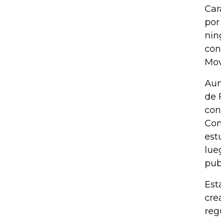
Car
por
nin
con
Mov
Aun
de 
con
Com
est
lue
pub
Est
cre
reg