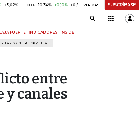
SUSCRÍBASE
2%
10,34%
+0,10%
+0,98%
$ 416,96
+$ 0,05
+0,01%
DTF
UVR
VER MÁS
CAJA FUERTE
INDICADORES
INSIDE
BELARDO DE LA ESPRIELLA
licto entre
e y canales