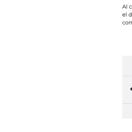
Al 
el 
com