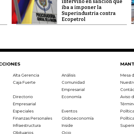
intervino en sanción que
iba a imponer la
Superindustria contra
Ecopetrol
CCIONES
MANT
Alta Gerencia
Análisis
Mesa d
Caja Fuerte
Comunidad
Nuestr
Empresarial
Contác
Directorio
Economía
Aviso 
Empresarial
Términ
Especiales
Eventos
Políti
Finanzas Personales
Globoeconomía
Polític
Infraestructura
Inside
Superi
Obituarios
Ocio