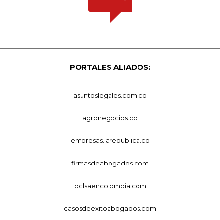
PORTALES ALIADOS:
asuntoslegales.com.co
agronegocios.co
empresas.larepublica.co
firmasdeabogados.com
bolsaencolombia.com
casosdeexitoabogados.com