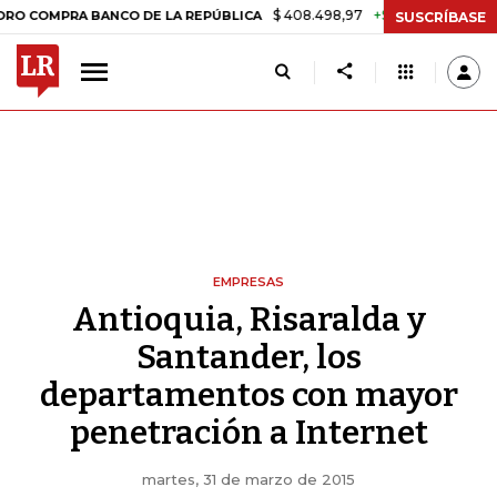
$ 408.498,97
+$ 8.753,81
+2,19%
MPRA BANCO DE LA REPÚBLICA
T
SUSCRÍBASE
EMPRESAS
Antioquia, Risaralda y
Santander, los
departamentos con mayor
penetración a Internet
martes, 31 de marzo de 2015