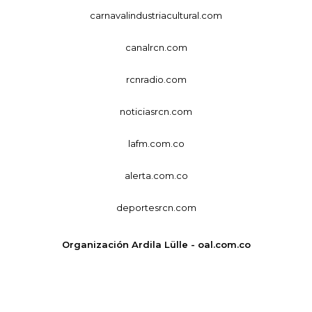
carnavalindustriacultural.com
canalrcn.com
rcnradio.com
noticiasrcn.com
lafm.com.co
alerta.com.co
deportesrcn.com
Organización Ardila Lülle - oal.com.co