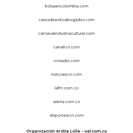
bolsaencolombia.com
casosdeexitoabogados.com
carnavalindustriacultural.com
canalrcn.com
rcnradio.com
noticiasrcn.com
lafm.com.co
alerta.com.co
deportesrcn.com
Organización Ardila Lülle - oal.com.co