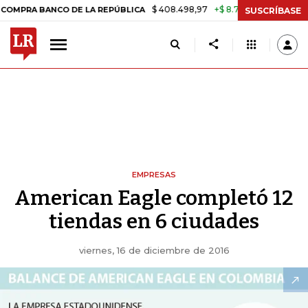
$ 408.498,97
+$ 8.753,81
+2,19%
ANCO DE LA REPÚBLICA
TASA D
SUSCRÍBASE
EMPRESAS
American Eagle completó 12
tiendas en 6 ciudades
viernes, 16 de diciembre de 2016