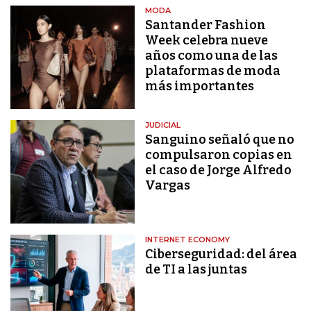
MODA
Santander Fashion
Week celebra nueve
años como una de las
plataformas de moda
más importantes
JUDICIAL
Sanguino señaló que no
compulsaron copias en
el caso de Jorge Alfredo
Vargas
INTERNET ECONOMY
Ciberseguridad: del área
de TI a las juntas