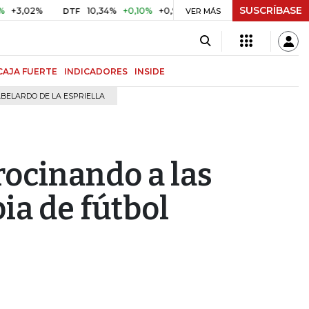
SUSCRÍBASE
02%
10,34%
+0,10%
+0,98%
$ 416,91
+$ 0,05
+0,01%
DTF
UVR
VER MÁS
CAJA FUERTE
INDICADORES
INSIDE
BELARDO DE LA ESPRIELLA
rocinando a las
ia de fútbol