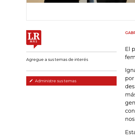
GABR
El 
fem
Agregue a sus temas de interés
Ign
por
Administre sus temas
des
más
gen
con
nos
Est