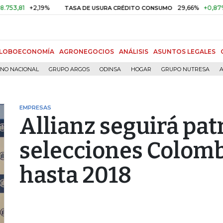
81
+2,19%
29,66%
+0,87%
+3,
TASA DE USURA CRÉDITO CONSUMO
LOBOECONOMÍA
AGRONEGOCIOS
ANÁLISIS
ASUNTOS LEGALES
RNO NACIONAL
GRUPO ARGOS
ODINSA
HOGAR
GRUPO NUTRESA
A
EMPRESAS
Allianz seguirá pat
selecciones Colomb
hasta 2018