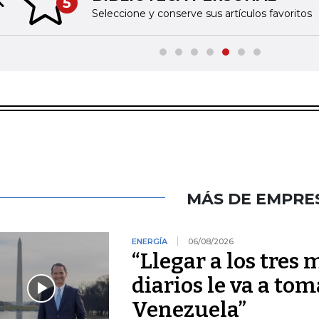
5
Previous slide
Seleccione y conserve sus artículos favoritos
MÁS DE EMPRE
ENERGÍA
06/08/2026
“Llegar a los tres 
diarios le va a tom
Venezuela”