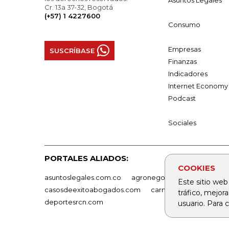
Asuntos Legales
Cr. 13a 37-32, Bogotá
(+57) 1 4227600
Consumo
Empresas
SUSCRÍBASE
Finanzas
Indicadores
Internet Economy
Podcast
Sociales
PORTALES ALIADOS:
COOKIES
asuntoslegales.com.co
agronegocios.co
empresas
Este sitio web
casosdeexitoabogados.com
carnavalindustriacultur
tráfico, mejor
deportesrcn.com
usuario. Para