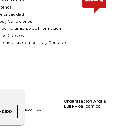
os Productos
tenos
de privacidad
os y Condiciones
ca de Tratamiento de Información
a de Cookies
ntendencia de Industria y Comercio
Organización Ardila
Lülle - oal.com.co
om.co
alerta.com.co
NDIDO