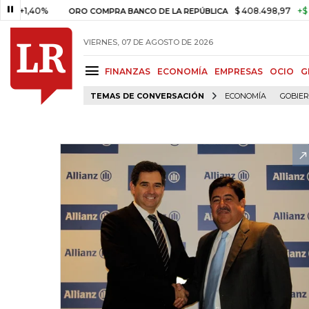
,40%
$ 408.498,97
+$ 8.753,
ORO COMPRA BANCO DE LA REPÚBLICA
VIERNES, 07 DE AGOSTO DE 2026
FINANZAS
ECONOMÍA
EMPRESAS
OCIO
G
TEMAS DE CONVERSACIÓN
ECONOMÍA
GOBIE