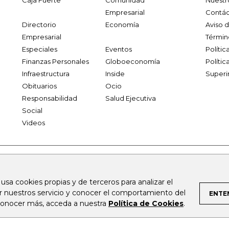
Caja Fuerte
Comunidad
Nuestr
Empresarial
Contác
Directorio
Economía
Aviso 
Empresarial
Términ
Especiales
Eventos
Políti
Finanzas Personales
Globoeconomía
Polític
Infraestructura
Inside
Superi
Obituarios
Ocio
Responsabilidad
Salud Ejecutiva
Social
Videos
.larepublica.co
firmasdeabogados.com
bolsaencolombia.com
 usa cookies propias y de terceros para analizar el
al.com
canalrcn.com
rcnradio.com
noticiasrcn.com
lafm.c
ar nuestros servicio y conocer el comportamiento del
ENTE
 conocer más, acceda a nuestra
Política de Cookies
.