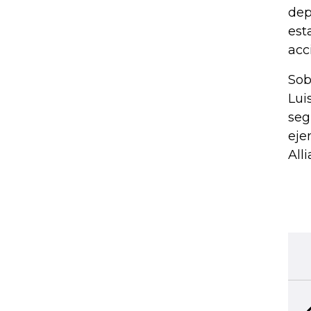
dep
est
acc
Sob
Lui
seg
eje
All