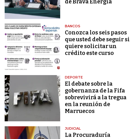
de Brava Energía
BANCOS
Conozca los seis pasos
que usted debe seguir si
quiere solicitar un
crédito este curso
DEPORTE
El debate sobre la
gobernanza de la Fifa
sobrevivirá a la tregua
en la reunión de
Marruecos
JUDICIAL
La Procuraduría