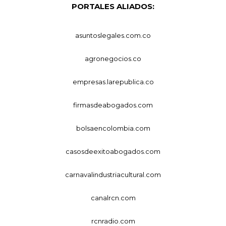
PORTALES ALIADOS:
asuntoslegales.com.co
agronegocios.co
empresas.larepublica.co
firmasdeabogados.com
bolsaencolombia.com
casosdeexitoabogados.com
carnavalindustriacultural.com
canalrcn.com
rcnradio.com