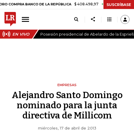
$ 408.498,97
+$ 8.753,81
+2,19%
PRA BANCO DE LA REPÚBLICA
T
SUSCRÍBASE
EN VIVO
Posesión presidencial de Abelardo de la Espriell
EMPRESAS
Alejandro Santo Domingo
nominado para la junta
directiva de Millicom
miércoles, 17 de abril de 2013