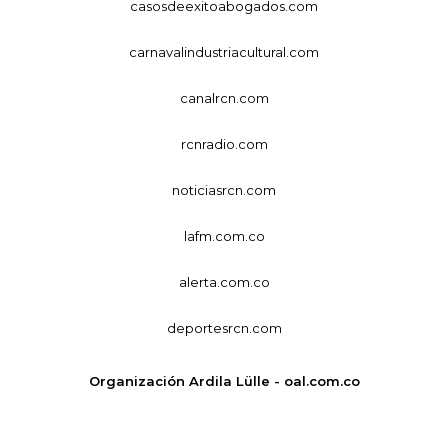
casosdeexitoabogados.com
carnavalindustriacultural.com
canalrcn.com
rcnradio.com
noticiasrcn.com
lafm.com.co
alerta.com.co
deportesrcn.com
Organización Ardila Lülle - oal.com.co