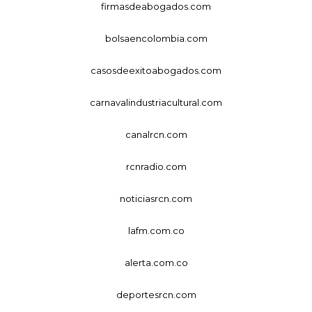
firmasdeabogados.com
bolsaencolombia.com
casosdeexitoabogados.com
carnavalindustriacultural.com
canalrcn.com
rcnradio.com
noticiasrcn.com
lafm.com.co
alerta.com.co
deportesrcn.com