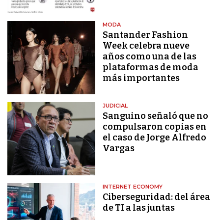
MODA
Santander Fashion
Week celebra nueve
años como una de las
plataformas de moda
más importantes
JUDICIAL
Sanguino señaló que no
compulsaron copias en
el caso de Jorge Alfredo
Vargas
INTERNET ECONOMY
Ciberseguridad: del área
de TI a las juntas