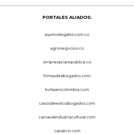
PORTALES ALIADOS:
asuntoslegales.com.co
agronegocios.co
empresas.larepublica.co
firmasdeabogados.com
bolsaencolombia.com
casosdeexitoabogados.com
carnavalindustriacultural.com
canalrcn.com