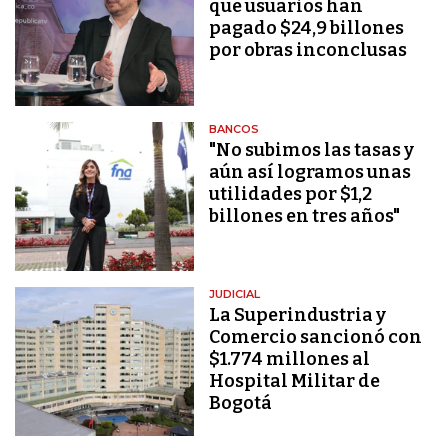
que usuarios han
pagado $24,9 billones
por obras inconclusas
BANCOS
"No subimos las tasas y
aún así logramos unas
utilidades por $1,2
billones en tres años"
JUDICIAL
La Superindustria y
Comercio sancionó con
$1.774 millones al
Hospital Militar de
Bogotá