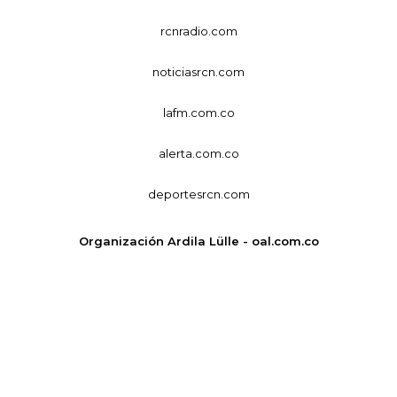
rcnradio.com
noticiasrcn.com
lafm.com.co
alerta.com.co
deportesrcn.com
Organización Ardila Lülle - oal.com.co