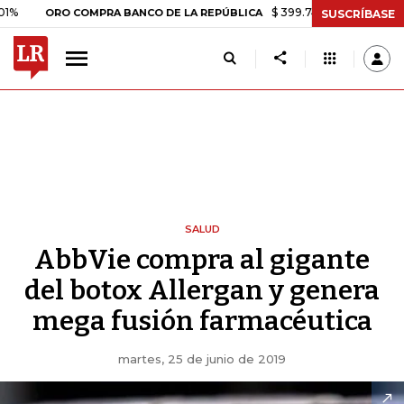
$ 399.745,16
+$ 2.295,71
+0,58
ORO COMPRA BANCO DE LA REPÚBLICA
SUSCRÍBASE
SALUD
AbbVie compra al gigante
del botox Allergan y genera
mega fusión farmacéutica
martes, 25 de junio de 2019