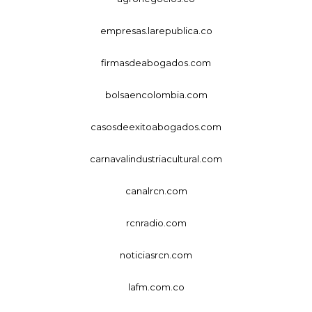
empresas.larepublica.co
firmasdeabogados.com
bolsaencolombia.com
casosdeexitoabogados.com
carnavalindustriacultural.com
canalrcn.com
rcnradio.com
noticiasrcn.com
lafm.com.co